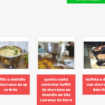
ffet a domicílio
quanto custa
buffets a d
churrasco em sp
contratar buffet
com churr
no Brás
de churrasco em
Bela V
domicílio em São
Lourenço da Serra