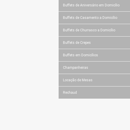
Buffets de Aniversário em Domicílio
Buffets de Casamento a Domicílio
Buffets de Churrasco a Domicílio
Buffets de Crepes
Buffets em Domicílios
Champanheiras
Locação de Mesas
Rechaud