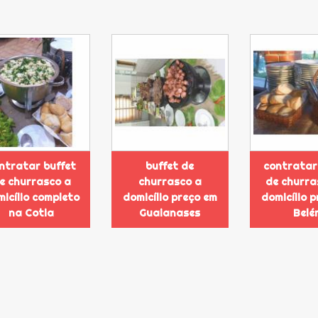
ntratar buffet
buffet de
contratar
e churrasco a
churrasco a
de churra
icílio completo
domicílio preço em
domicílio 
na Cotia
Guaianases
Belé