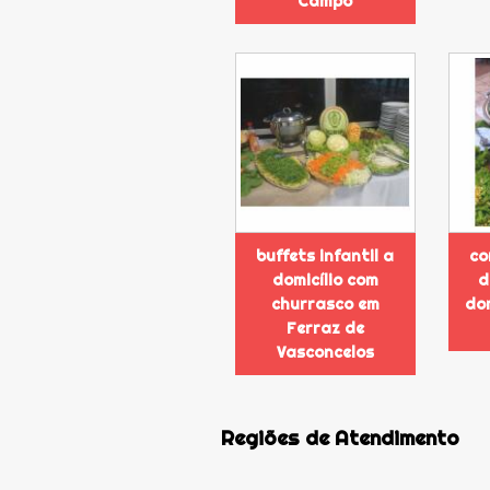
Campo
buffets infantil a
co
domicílio com
d
churrasco em
dom
Ferraz de
Vasconcelos
Regiões de Atendimento