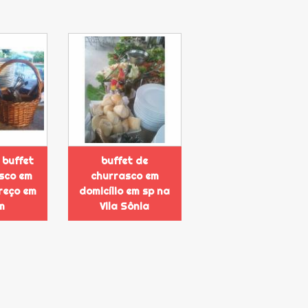
 buffet
buffet de
sco em
churrasco em
preço em
domicílio em sp na
m
Vila Sônia