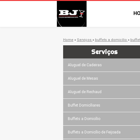
H
Home
»
Serviços
»
buffets a domicílio
»
buffe
Serviços
Aluguel de Cadeiras
Aluguel de Mesas
Aluguel de Rechaud
Buffet Domicíliares
Buffets a Domicílio
Buffets a Domicílio de Feijoada