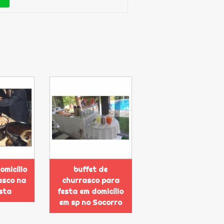
omicílio
buffet de
asco na
churrasco para
ista
festa em domicílio
em sp no Socorro