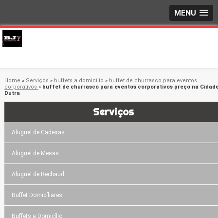
MENU
Home
»
Serviços
»
buffets a domicílio
»
buffet de churrasco para eventos
corporativos
»
buffet de churrasco para eventos corporativos preço na Cidad
Dutra
Serviços
Aluguel de Cadeiras
Aluguel de Mesas
Aluguel de Rechaud
Buffet Domicíliares
Buffets a Domicílio