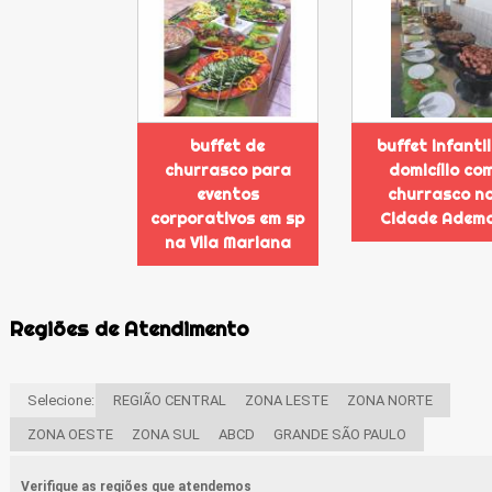
buffet de
buffet infantil
churrasco para
domicílio co
eventos
churrasco n
corporativos em sp
Cidade Adem
na Vila Mariana
Regiões de Atendimento
Selecione:
REGIÃO CENTRAL
ZONA LESTE
ZONA NORTE
ZONA OESTE
ZONA SUL
ABCD
GRANDE SÃO PAULO
Verifique as regiões que atendemos