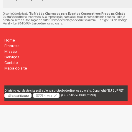
O conteúdo do texto "
Buffet de Churrasco para Eventos Corporativos Preço na Cidade
Dutra
" é de direito reservado. Sua reprodução, parcial ou total, mesmo citando nossos links, é
proibida sem a autorização do autor. Crime de violação de direito autoral – artigo 184 do Código
Penal –
Lei 9610/98 - Lei de direitos autorais
.
Home
Empresa
Missão
Serviços
Contato
Mapa do site
©
O inteiro teor deste site está sujeito à proteção de direitos autorais. Copyright
BJ BUFFET
(Lei 9610 de 19/02/1998)