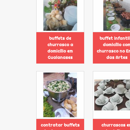
buffets de
buffet infantil
churrasco a
domicílio co
domicílio em
churrasco no E
Guaianases
das Artes
contratar buffets
churrascos e