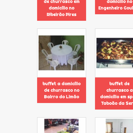
de churrasco em
domicílio no
domicílio no
Engenheiro Gou
Ribeirão Pires
buffet a domicílio
buffet de
de churrasco no
churrasco a
Bairro do Limão
domicílio em sp
Taboão da Se