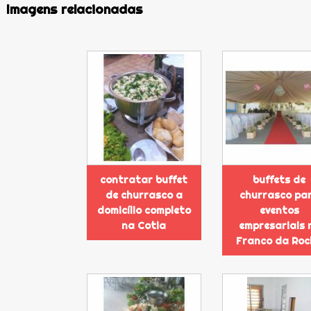
Imagens relacionadas
contratar buffet
buffets de
de churrasco a
churrasco pa
domicílio completo
eventos
na Cotia
empresariais 
Franco da Ro