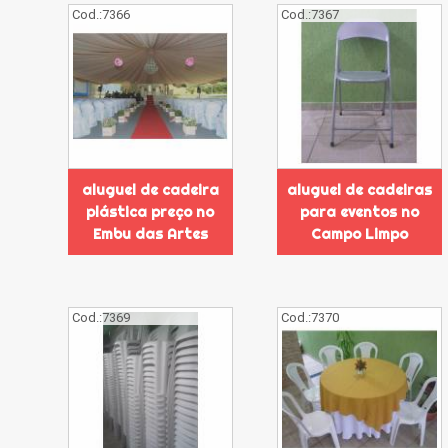
Cod.:
7366
Cod.:
7367
aluguel de cadeira
aluguel de cadeiras
plástica preço no
para eventos no
Embu das Artes
Campo Limpo
Cod.:
7369
Cod.:
7370