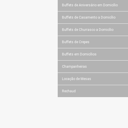
Buffets de Aniversário em Domicílio
Buffets de Casamento a Domicílio
Buffets de Churrasco a Domicílio
Buffets de Crepes
Buffets em Domicílios
Champanheiras
Locação de Mesas
Rechaud