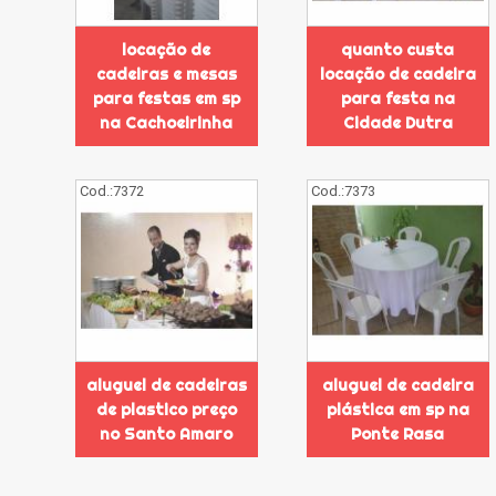
locação de
quanto custa
cadeiras e mesas
locação de cadeira
para festas em sp
para festa na
na Cachoeirinha
Cidade Dutra
Cod.:
7372
Cod.:
7373
aluguel de cadeiras
aluguel de cadeira
de plastico preço
plástica em sp na
no Santo Amaro
Ponte Rasa