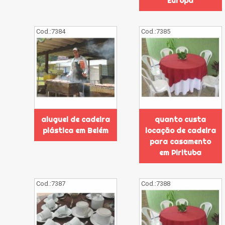
Europa
Cod.:
7384
Cod.:
7385
aluguel de cadeira
quanto custa
plástica em Belém
locação de cadeira
para casamento
em Pirituba
Cod.:
7387
Cod.:
7388