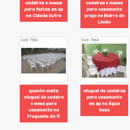
cadeiras e mesas
cadeiras e mesas
para festas em sp
para casamento
na Cidade Dutra
preço no Bairro do
Limão
Cod.:
7363
Cod.:
7364
quanto custa
aluguel de cadeiras
aluguel de cadeira
para casamento
e mesa para
em sp na Água
casamento na
Rasa
Freguesia do Ó