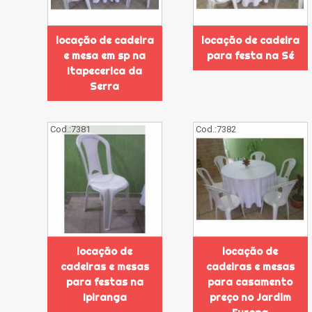
locação de cadeira
locação de cadeira
e mesa em sp na
para festa na Sé
Itapecerica da
Serra
Cod.:
7381
Cod.:
7382
locação de
locação de
cadeiras e mesas
cadeiras e mesas
para festas na
para casamento
Ipiranga
preço no Jardim