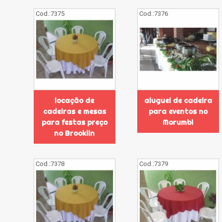
Cod.:
7375
Cod.:
7376
locação de
aluguel de cadeira
cadeiras e mesas
para eventos no
para festas preço
Morumbi
no Brooklin
Cod.:
7378
Cod.:
7379