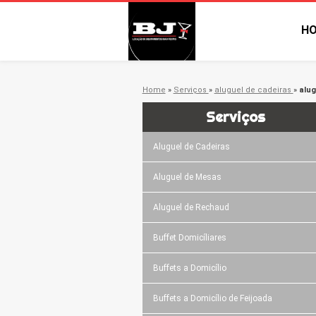
H
Home
»
Serviços
»
aluguel de cadeiras
»
alug
Serviços
Aluguel de Cadeiras
Aluguel de Mesas
Aluguel de Rechaud
Buffet Domicíliares
Buffets a Domicílio
Buffets a Domicílio de Feijoada