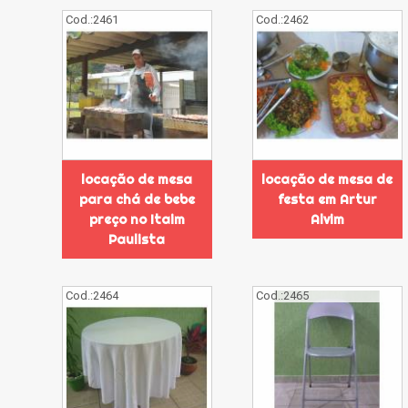
Cod.:
2461
Cod.:
2462
locação de mesa
locação de mesa de
para chá de bebe
festa em Artur
preço no Itaim
Alvim
Paulista
Cod.:
2464
Cod.:
2465