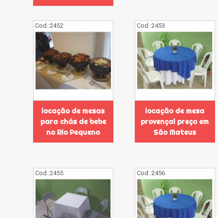
Cod.:
2452
Cod.:
2453
locação de mesas
locação de mesa
para chás de bebe
provençal preço em
no Rio Pequeno
São Mateus
Cod.:
2455
Cod.:
2456