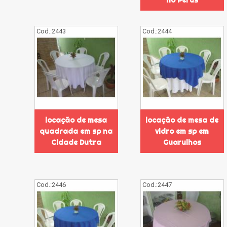
no Perus
Cod.:
2443
Cod.:
2444
locação de mesa
locação de mesa de
quadrada em sp na
vidro em sp em
Cidade Dutra
Guarulhos
Cod.:
2446
Cod.:
2447