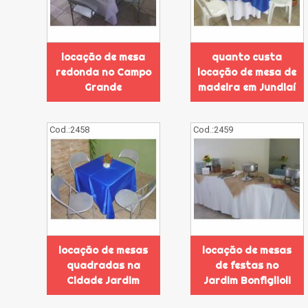
locação de mesa
quanto custa
redonda no Campo
locação de mesa de
Grande
madeira em Jundiaí
Cod.:
2458
Cod.:
2459
locação de mesas
locação de mesas
quadradas na
de festas no
Cidade Jardim
Jardim Bonfiglioli