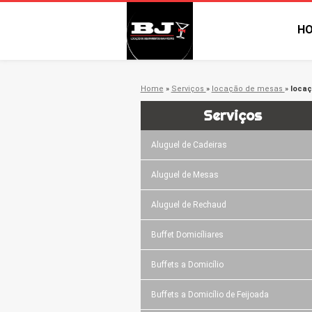
H
Home
»
Serviços
»
locação de mesas
»
locaç
Serviços
Aluguel de Cadeiras
Aluguel de Mesas
Aluguel de Rechaud
Buffet Domicíliares
Buffets a Domicílio
Buffets a Domicílio de Feijoada