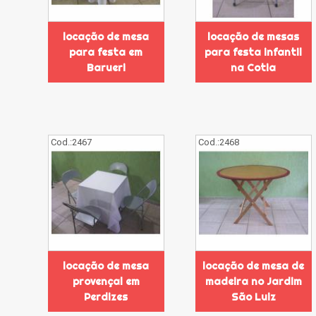
locação de mesa
locação de mesas
para festa em
para festa infantil
Barueri
na Cotia
Cod.:
2467
Cod.:
2468
locação de mesa
locação de mesa de
provençal em
madeira no Jardim
Perdizes
São Luiz