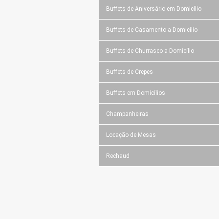
Buffets de Aniversário em Domicílio
Buffets de Casamento a Domicílio
Buffets de Churrasco a Domicílio
Buffets de Crepes
Buffets em Domicílios
Champanheiras
Locação de Mesas
Rechaud