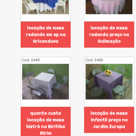
locação de mesa
locação de mesa
redonda em sp na
redonda preço na
Aricanduva
Aclimação
Cod.:
2449
Cod.:
2450
quanto custa
locação de mesa
locação de mesa
infantil preço no
bistrô na Biritiba
Jardim Europa
Mirim