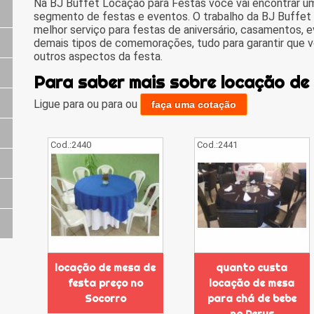
Na BJ Buffet Locação para Festas você vai encontrar u
segmento de festas e eventos. O trabalho da BJ Buffet
melhor serviço para festas de aniversário, casamentos, e
demais tipos de comemorações, tudo para garantir que vo
outros aspectos da festa.
Para saber mais sobre locação de
Ligue para
ou para
ou
faça uma cotação
Cod.:
2440
Cod.:
2441
locação de mesa de
quanto custa
festa preço no
locação de mesa
Socorro
para chá de bebe