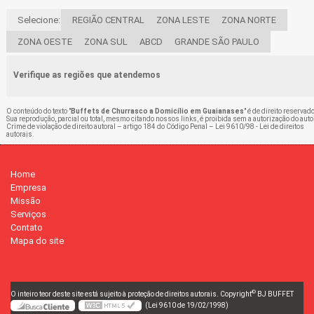
Selecione:
REGIÃO CENTRAL
ZONA LESTE
ZONA NORTE
ZONA OESTE
ZONA SUL
ABCD
GRANDE SÃO PAULO
Verifique as regiões que atendemos
O conteúdo do texto "
Buffets de Churrasco a Domicílio em Guaianases
" é de direito reservado
Sua reprodução, parcial ou total, mesmo citando nossos links, é proibida sem a autorização do auto
Crime de violação de direito autoral – artigo 184 do Código Penal –
Lei 9610/98 - Lei de direitos
autorais
.
Home
Empresa
Missão
Serviços
Contato
Mapa do site
©
O inteiro teor deste site está sujeito à proteção de direitos autorais. Copyright
BJ BUFFET
(Lei 9610 de 19/02/1998)