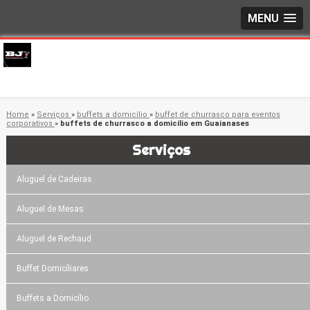
MENU
Home
»
Serviços
»
buffets a domicílio
»
buffet de churrasco para eventos
corporativos
»
buffets de churrasco a domicílio em Guaianases
Serviços
Aluguel de Cadeiras
Aluguel de Mesas
Aluguel de Rechaud
Buffet Domicíliares
Buffets a Domicílio