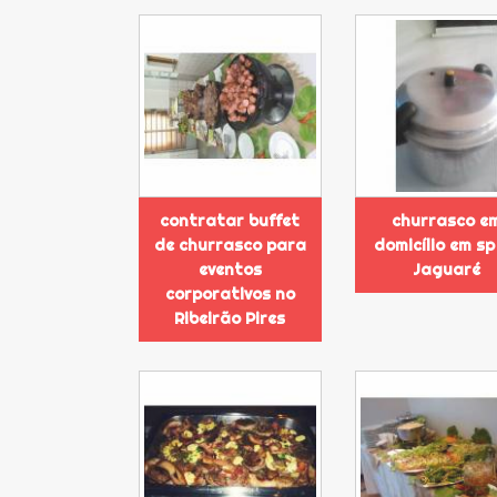
contratar buffet
churrasco e
de churrasco para
domicílio em sp
eventos
Jaguaré
corporativos no
Ribeirão Pires