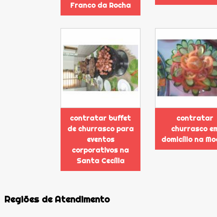
Franco da Rocha
contratar buffet
contratar
de churrasco para
churrasco e
eventos
domicílio na M
corporativos na
Santa Cecília
Regiões de Atendimento