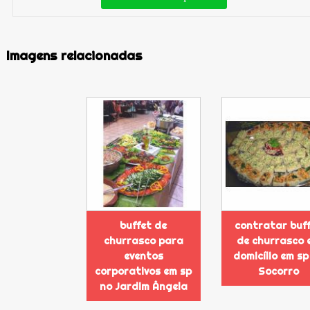
Imagens relacionadas
buffet de
contratar buf
churrasco para
de churrasco 
eventos
domicílio em sp
corporativos em sp
Socorro
no Jardim Ângela