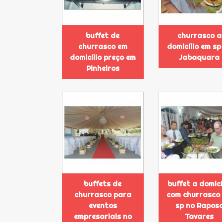
buffet de
churrasco a
churrasco em
domicílio em sp
domicílio preço em
Jabaquara
Pinheiros
buffets de
buffet a domicí
churrasco para
com churrasco
eventos
sp no Rapos
empresariais no
Tavares