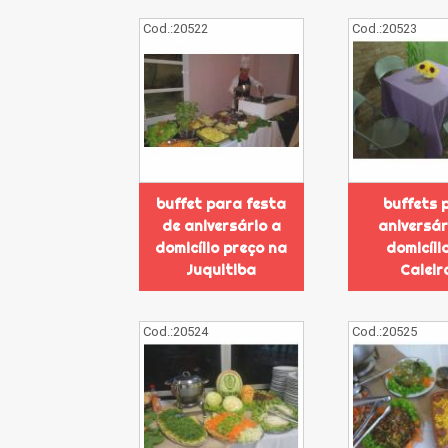
Cod.:
20522
Cod.:
20523
buffet para festa
buffets 
de aniversário a
aniversár
domicílio preço na
domicíli
Juquitiba
Caieir
Cod.:
20524
Cod.:
20525