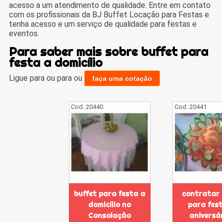
acesso a um atendimento de qualidade. Entre em contato
com os profissionais da BJ Buffet Locação para Festas e
tenha acesso e um serviço de qualidade para festas e
eventos.
Para saber mais sobre buffet para
festa a domicílio
Ligue para
ou para
ou
faça uma cotação
Cod.:
20440
Cod.:
20441
buffet para festa a
contratar 
domicílio no
para fes
Consolação
aniversá