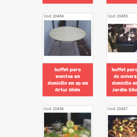
Cod.:
20454
Cod.:
20455
buffet para
buffet par
eventos em
de anivers
domicílio em sp em
domicílio e
Artur Alvim
Jardim São
Cod.:
20456
Cod.:
20457