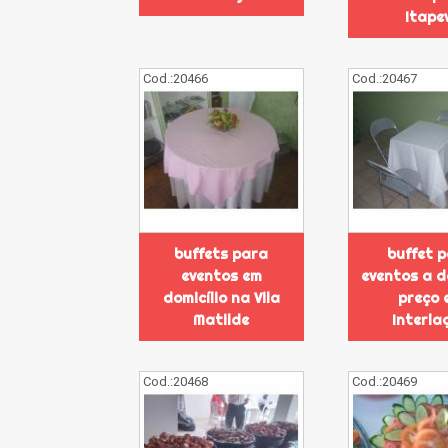
Itape
Cod.:
20466
Cod.:
20467
buffets para
buffet 
eventos em
eventos a d
domicílio na Vila
preço 
Matilde
Interla
Cod.:
20468
Cod.:
20469