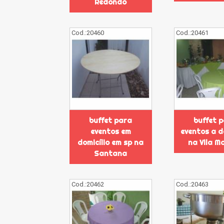
Redondo
Cod.:
20460
Cod.:
20461
buffet para
buffet 
eventos em
eventos a d
domicílio em sp na
na Vila M
Santana
Cod.:
20462
Cod.:
20463