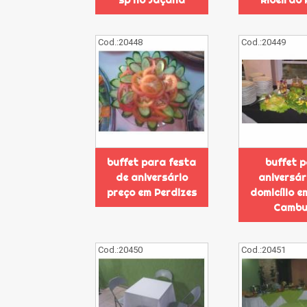
sp no Jaçanã
Ribeirão 
Cod.:
20448
Cod.:
20449
buffet para festa
buffet 
de aniversário
aniversár
preço em Perdizes
domicílio e
Cambu
Cod.:
20450
Cod.:
20451