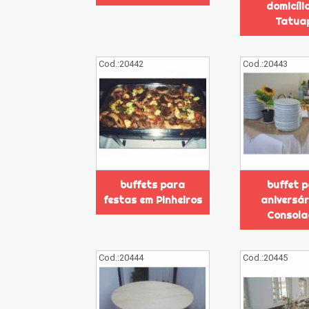
domicíli
Tatua
Cod.:
20442
Cod.:
20443
buffets para
buffet 
festas em Pinheiros
aniversár
Consola
Cod.:
20444
Cod.:
20445