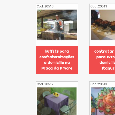
Cod.:
20510
Cod.:
20511
buffets para
contratar 
confraternizações
para even
a domicílio na
domicíli
Praça da Arvore
Itaque
Cod.:
20512
Cod.:
20513