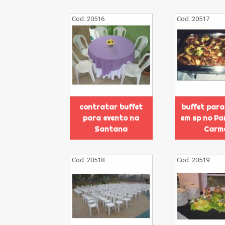
Cod.:
20516
Cod.:
20517
contratar buffet
buffet para
para evento na
em sp no Pa
Santana
Carm
Cod.:
20518
Cod.:
20519