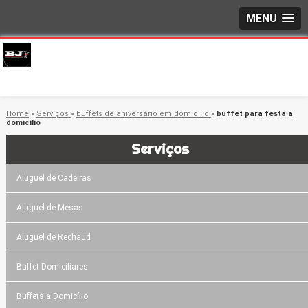
MENU
Home
»
Serviços
»
buffets de aniversário em domicílio
»
buffet para festa a
domicílio
Serviços
Aluguel de Cadeiras
Aluguel de Mesas
Aluguel de Rechaud
Buffet Domicíliares
Buffets a Domicílio