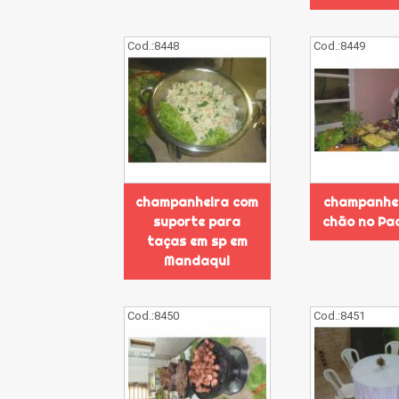
Cod.:
8448
Cod.:
8449
champanheira com
champanhei
suporte para
chão no Pa
taças em sp em
Mandaqui
Cod.:
8450
Cod.:
8451