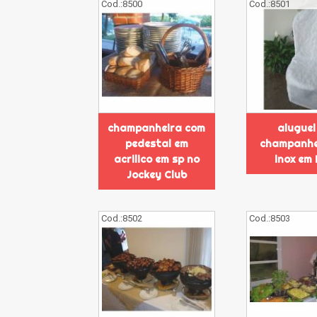
Cod.:
8500
Cod.:
8501
champanheira com
aluguel
pedestal em
champanhe
acrilico em sp no
inox em
Jockey Club
Cod.:
8502
Cod.:
8503