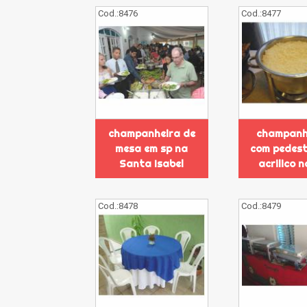
Cod.:
8476
Cod.:
8477
champanheira de
champanh
mesa em sp na
com pedest
Santa Isabel
acrilico 
Cod.:
8478
Cod.:
8479