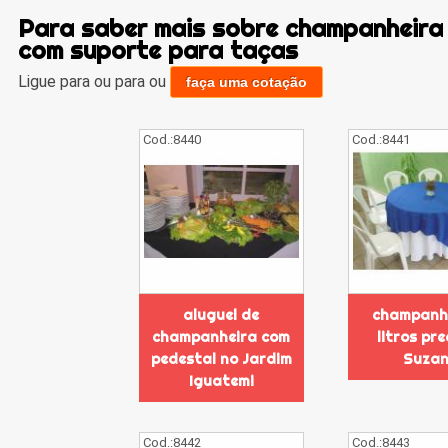
Para saber mais sobre champanheira
com suporte para taças
Ligue para
ou para
ou
faça uma cotação
Cod.:
8440
Cod.:
8441
aluguel de
champanhe
champanheira com
litros pr
pedestal no Jardim
Suza
Iguatemi
Cod.:
8442
Cod.:
8443