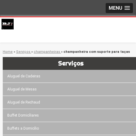
MENU
Home
»
Serviços
»
champanheiras
»
champanheira com suporte para taças
Serviços
Aluguel de Cadeiras
Aluguel de Mesas
Aluguel de Rechaud
Buffet Domicíliares
Buffets a Domicílio