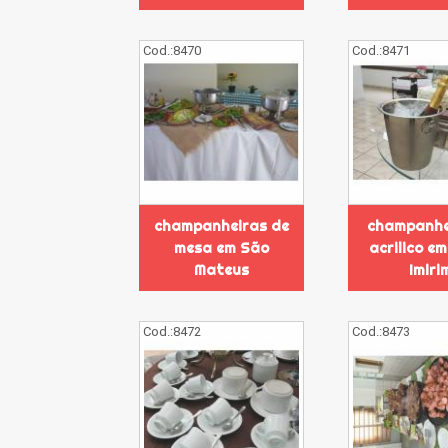
Cod.:
8470
Cod.:
8471
champanheiras de
champanhe
mesa em São
acrilico e
Mateus
Imiri
Cod.:
8472
Cod.:
8473