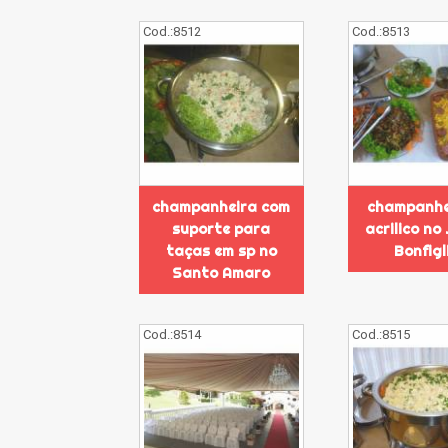
Cod.:
8512
Cod.:
8513
champanheira com
champanhe
suporte para
acrilico no
taças em sp no
Bonfigli
Santo Amaro
Cod.:
8514
Cod.:
8515