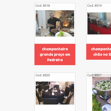
Cod.:
8518
Cod.:
8519
champanheira
champanhe
grande preço em
chão no 
Pedreira
Cod.:
8520
Cod.:
8521