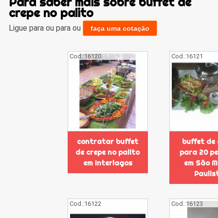
Para saber mais sobre buffet de
crepe no palito
Ligue para
ou para
ou
faça uma cotação
Cod.:
16120
Cod.:
16121
contratar buffet
buffet de
de crepe no palito
para 20 p
em Interlagos
em São M
Paulis
Cod.:
16122
Cod.:
16123