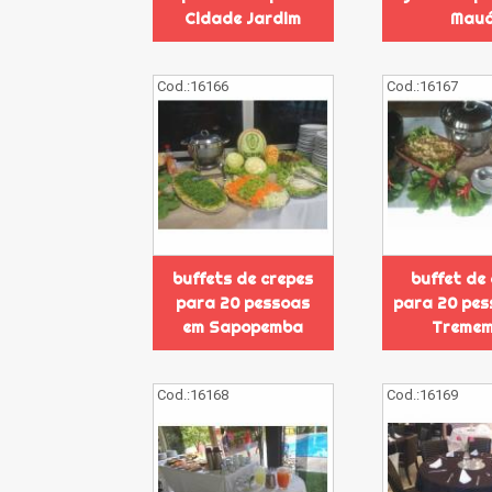
Cidade Jardim
Mau
Cod.:
16166
Cod.:
16167
buffets de crepes
buffet de
para 20 pessoas
para 20 pes
em Sapopemba
Treme
Cod.:
16168
Cod.:
16169