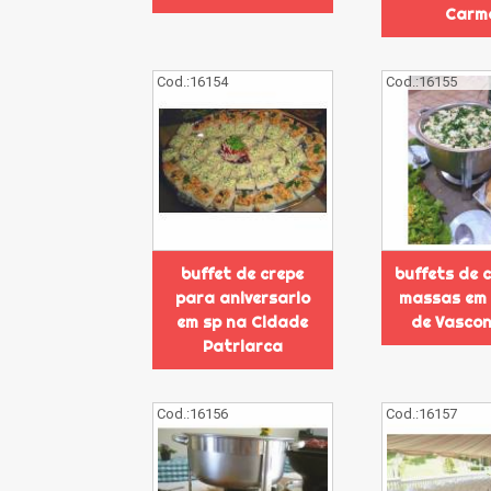
Carm
Cod.:
16154
Cod.:
16155
buffet de crepe
buffets de 
para aniversario
massas em 
em sp na Cidade
de Vascon
Patriarca
Cod.:
16156
Cod.:
16157