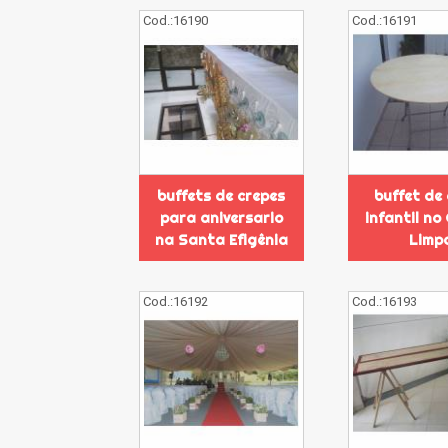
Cod.:
16190
Cod.:
16191
buffets de crepes
buffet de
para aniversario
infantil n
na Santa Efigênia
Limp
Cod.:
16192
Cod.:
16193