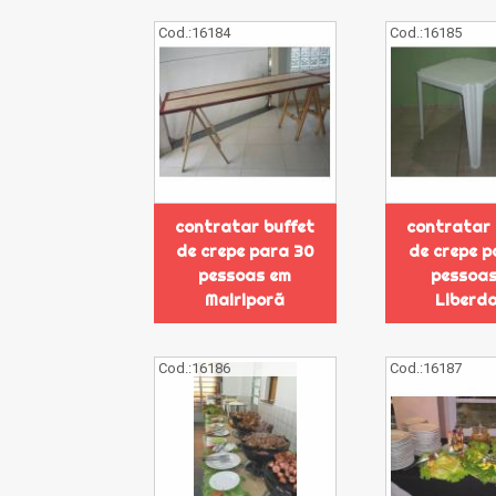
Cod.:
16184
Cod.:
16185
contratar buffet
contratar 
de crepe para 30
de crepe p
pessoas em
pessoas
Mairiporã
Liberd
Cod.:
16186
Cod.:
16187