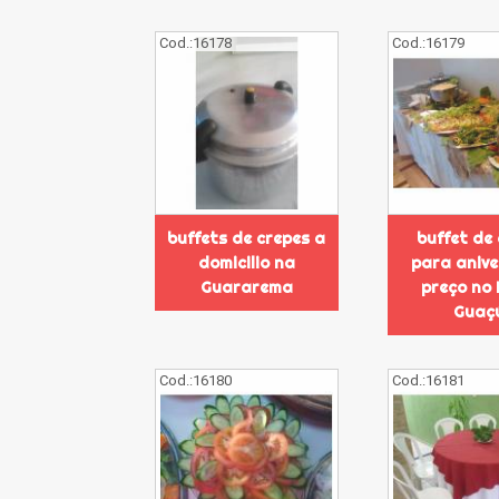
Cod.:
16178
Cod.:
16179
buffets de crepes a
buffet de
domicilio na
para anive
Guararema
preço no
Guaç
Cod.:
16180
Cod.:
16181