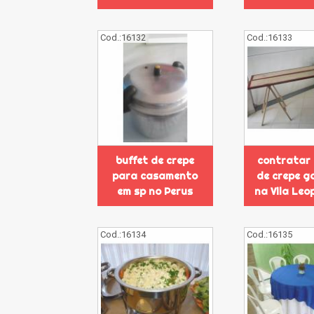
Cod.:
16132
Cod.:
16133
buffet de crepe
contratar 
para casamento
de crepe g
em sp no Perus
na Vila Leo
Cod.:
16134
Cod.:
16135