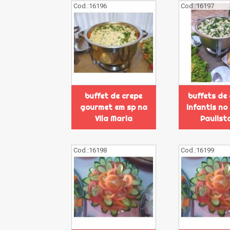
Cod.:
16196
Cod.:
16197
buffet de crepe
buffets de
gourmet em sp na
infantis no
Vila Maria
Paulist
Cod.:
16198
Cod.:
16199