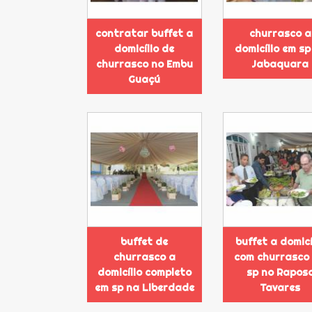
contratar buffet a
churrasco a
domicílio de
domicílio em sp
churrasco no Embu
Jabaquara
Guaçú
buffet de
buffet a domicí
churrasco a
com churrasco
domicílio completo
sp no Rapos
em sp na Liberdade
Tavares