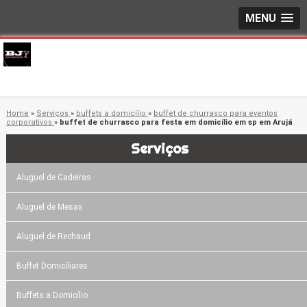
MENU
Home
»
Serviços
»
buffets a domicílio
»
buffet de churrasco para eventos
corporativos
»
buffet de churrasco para festa em domicílio em sp em Arujá
Serviços
Aluguel de Cadeiras
Aluguel de Mesas
Aluguel de Rechaud
Buffet Domicíliares
Buffets a Domicílio