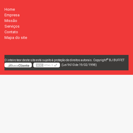
Home
Empresa
Missão
Serviços
Contato
Mapa do site
©
O inteiro teor deste site está sujeito à proteção de direitos autorais. Copyright
BJ BUFFET
(Lei 9610 de 19/02/1998)