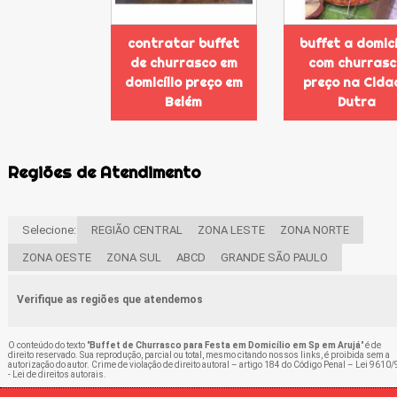
contratar buffet
buffet a domicí
de churrasco em
com churras
domicílio preço em
preço na Cida
Belém
Dutra
Regiões de Atendimento
Selecione:
REGIÃO CENTRAL
ZONA LESTE
ZONA NORTE
ZONA OESTE
ZONA SUL
ABCD
GRANDE SÃO PAULO
Verifique as regiões que atendemos
O conteúdo do texto "
Buffet de Churrasco para Festa em Domicílio em Sp em Arujá
" é de
direito reservado. Sua reprodução, parcial ou total, mesmo citando nossos links, é proibida sem a
autorização do autor. Crime de violação de direito autoral – artigo 184 do Código Penal –
Lei 9610/
- Lei de direitos autorais
.