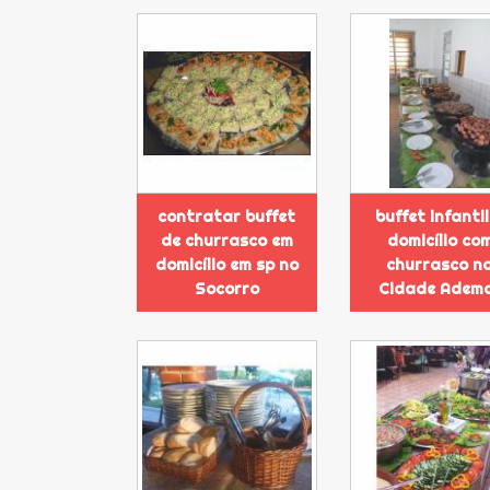
contratar buffet
buffet infantil
de churrasco em
domicílio co
domicílio em sp no
churrasco n
Socorro
Cidade Adem