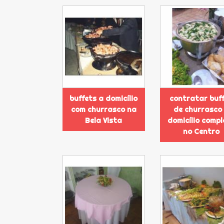
buffets a domicílio
contratar buf
com churrasco na
de churrasco
Bela Vista
domicílio compl
no Centro