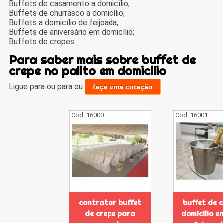
Buffets de casamento a domicílio;
Buffets de churrasco a domicílio;
Buffets a domicílio de feijoada;
Buffets de aniversário em domicílio;
Buffets de crepes.
Para saber mais sobre buffet de
crepe no palito em domicilio
Ligue para
ou para
ou
faça uma cotação
Cod.:
16000
Cod.:
16001
contratar buffet
buffet de 
de crepe para
domicilio e