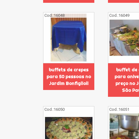
Cod.:
16048
Cod.:
16049
buffets de crepes
buffet de
para 50 pessoas no
para anive
Jardim Bonfiglioli
preço no 
São Pa
Cod.:
16050
Cod.:
16051