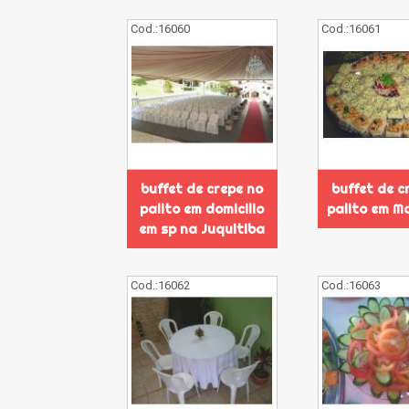
Cod.:
16060
Cod.:
16061
buffet de crepe no
buffet de c
palito em domicilio
palito em M
em sp na Juquitiba
Cod.:
16062
Cod.:
16063