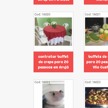
Cod.:
16020
Cod.:
16021
contratar buffet
buffets de
de crepe para 20
para 20 pes
pessoas em Arujá
Vila Gus
Cod.:
16022
Cod.:
16023