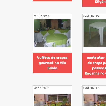
Efigên
Cod.:
16014
Cod.:
16015
buffets de crepes
contratar 
gourmet na Vila
de crepe p
Sônia
pessoas
Engenheiro 
Cod.:
16016
Cod.:
16017