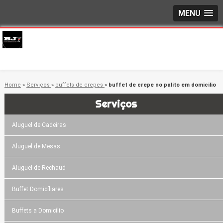
MENU
Home
»
Serviços
»
buffets de crepes
»
buffet de crepe no palito em domicilio
Serviços
Aluguel de Cadeiras
Aluguel de Mesas
Aluguel de Rechaud
Buffet Domicíliares
Buffets a Domicílio