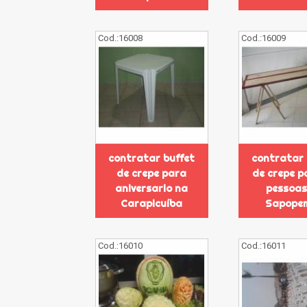
Cod.:
16008
Cod.:
16009
contratar buffet
contratar 
de crepe para
de crepe p
aniversario na
pessoas
Carapicuíba
Sapope
Cod.:
16010
Cod.:
16011