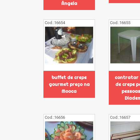
Ângela
Cod.:
16654
Cod.:
16655
buffet de crepe
contratar 
gourmet preço na
de crepe p
Mooca
pessoas
Diade
Cod.:
16656
Cod.:
16657