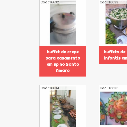
Cod.:
16632
Cod.:
16633
buffet de crepe
buffets de
para casamento
infantis e
em sp no Santo
Amaro
Cod.:
16634
Cod.:
16635