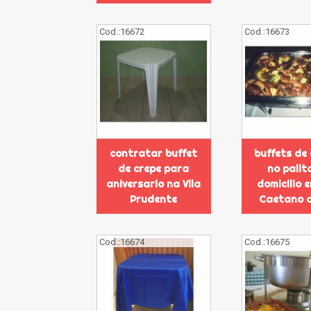
Cod.:
16672
Cod.:
16673
contratar buffet
buffets de
de crepe para
no palit
aniversario na Vila
domicilio 
Prudente
Caetano d
Cod.:
16674
Cod.:
16675