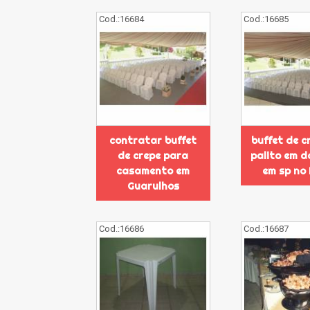
Cod.:
16684
Cod.:
16685
contratar buffet
buffet de c
de crepe para
palito em d
casamento em
em sp no
Guarulhos
Cod.:
16686
Cod.:
16687