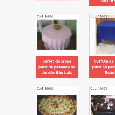
das Ar
Cod.:
16660
Cod.:
16661
buffet de crepe
buffets de
para 30 pessoas no
para 50 pes
Jardim São Luiz
Saúd
Cod.:
16662
Cod.:
16663