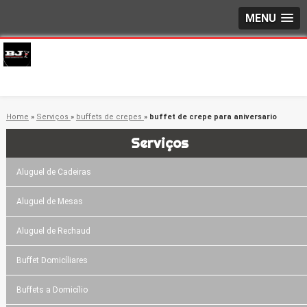
MENU
Home
»
Serviços
»
buffets de crepes
»
buffet de crepe para aniversario
Serviços
Aluguel de Cadeiras
Aluguel de Mesas
Aluguel de Rechaud
Buffet Domicíliares
Buffets a Domicílio