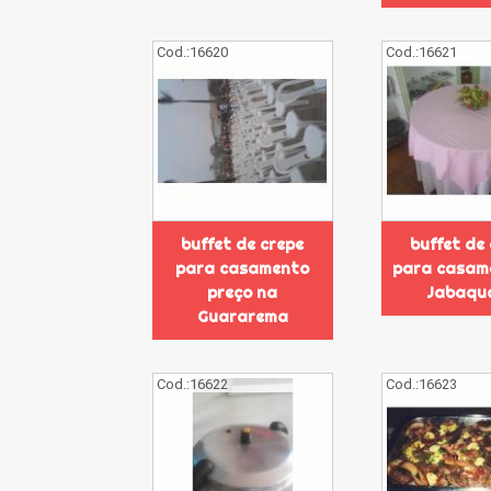
Cod.:
16620
Cod.:
16621
buffet de crepe
buffet de
para casamento
para casam
preço na
Jabaqu
Guararema
Cod.:
16622
Cod.:
16623