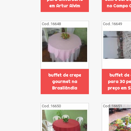
em Artur Alvim
no Campo 
Cod.:
16648
Cod.:
16649
buffet de crepe
buffet de
gourmet na
para 30 p
Brasilândia
preço em 
Cod.:
16650
Cod.:
16651