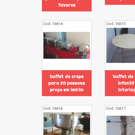
Tavares
Cod.:
16614
Cod.:
16615
buffet de crepe
buffet de
para 20 pessoas
infanti
preço em Imirim
Interla
Cod.:
16616
Cod.:
16617