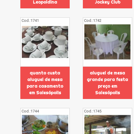
Leopoldina
Jockey Club
Cod.:
1741
Cod.:
1742
quanto custa
aluguel de mesa
aluguel de mesa
grande para festa
para casamento
preço em
em Salesópolis
Salesópolis
Cod.:
1744
Cod.:
1745