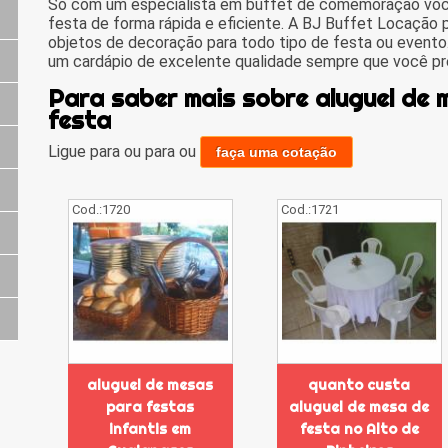
Só com um especialista em buffet de comemoração você
festa de forma rápida e eficiente. A BJ Buffet Locação 
objetos de decoração para todo tipo de festa ou evento
um cardápio de excelente qualidade sempre que você pre
Para saber mais sobre aluguel de 
festa
Ligue para
ou para
ou
faça uma cotação
Cod.:
1720
Cod.:
1721
aluguel de mesas
quanto custa
para festas
aluguel de mesa de
infantis em
festa no Alto de