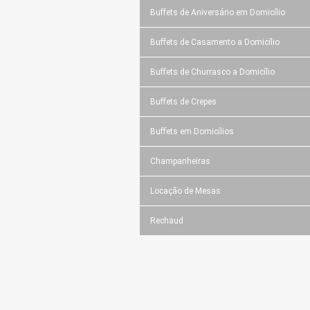
Buffets de Aniversário em Domicílio
Buffets de Casamento a Domicílio
Buffets de Churrasco a Domicílio
Buffets de Crepes
Buffets em Domicílios
Champanheiras
Locação de Mesas
Rechaud