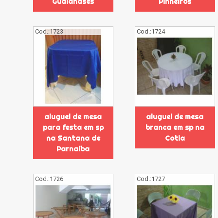
Guaianases
Pinheiros
Cod.:
1723
Cod.:
1724
aluguel de mesa
aluguel de mesa
para festa em sp
branca em sp na
na Santana de
Cotia
Parnaíba
Cod.:
1726
Cod.:
1727