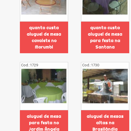
quanto custa
quanto custa
aluguel de mesa
aluguel de mesa
cavalete no
para festa na
Morumbi
Santana
Cod.:
1729
Cod.:
1730
aluguel de mesa
aluguel de mesas
para festa no
altas na
Jardim Ângela
Brasilândia