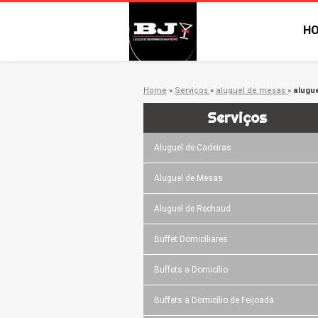
H
Home
»
Serviços
»
aluguel de mesas
»
alugu
Serviços
Aluguel de Cadeiras
Aluguel de Mesas
Aluguel de Rechaud
Buffet Domicíliares
Buffets a Domicílio
Buffets a Domicílio de Feijoada