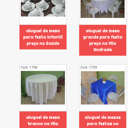
aluguel de mesa
aluguel de mesa
para festa infantil
grande para festa
preço no Saúde
preço na Vila
Andrade
Cod.:
1738
Cod.:
1739
aluguel de mesa
aluguel de mesas
branca na Vila
para festas no