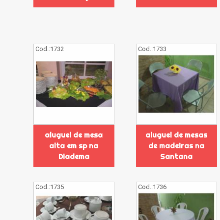
Cod.:
1732
Cod.:
1733
aluguel de mesa
aluguel de mesas
alta em sp na
de madeiras na
Diadema
Santana
Cod.:
1735
Cod.:
1736