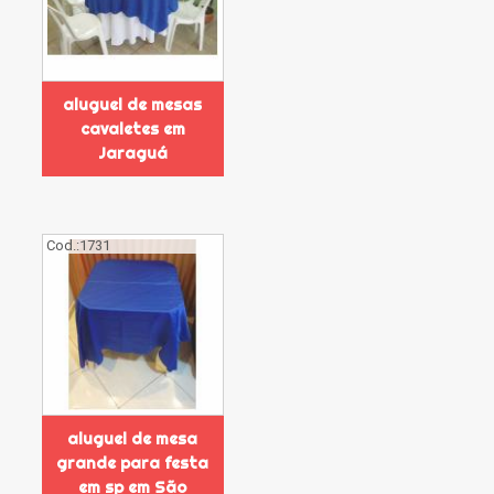
aluguel de mesas
cavaletes em
Jaraguá
Cod.:
1731
aluguel de mesa
grande para festa
em sp em São