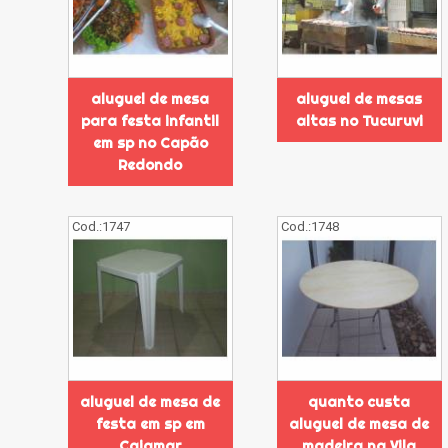
aluguel de mesa
aluguel de mesas
para festa infantil
altas no Tucuruvi
em sp no Capão
Redondo
Cod.:
1747
Cod.:
1748
aluguel de mesa de
quanto custa
festa em sp em
aluguel de mesa de
Cajamar
madeira na Vila