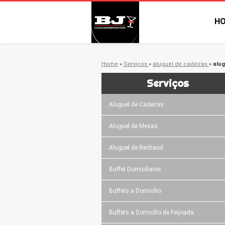
H
Home
»
Serviços
»
aluguel de cadeiras
»
alug
Serviços
Aluguel de Cadeiras
Aluguel de Mesas
Aluguel de Rechaud
Buffet Domicíliares
Buffets a Domicílio
Buffets a Domicílio de Feijoada