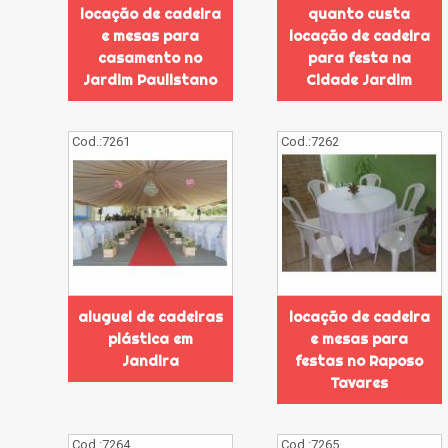
locação de cadeira
quanto custa
e mesas para
locação de cadeira
casamento no
para festa na
Jardim Paulistano
Cidade Jardim
Cod.:
7261
Cod.:
7262
aluguel de cadeiras
locação de cadeira
plástica em
e mesas para
Jandira
festas no Raposo
Tavares
Cod.:
7264
Cod.:
7265