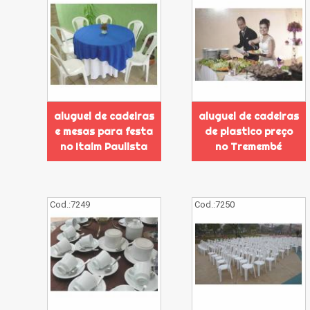
aluguel de cadeiras
aluguel de cadeiras
e mesas para festa
de plastico preço
no Itaim Paulista
no Tremembé
Cod.:
7249
Cod.:
7250