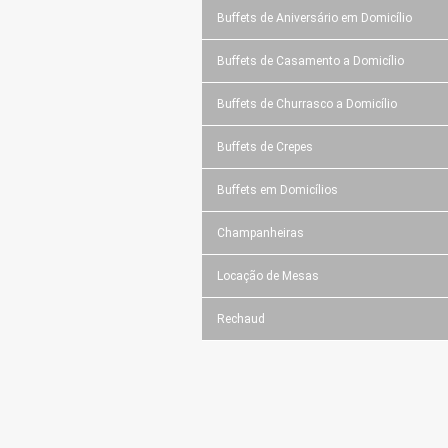
Buffets de Aniversário em Domicílio
Buffets de Casamento a Domicílio
Buffets de Churrasco a Domicílio
Buffets de Crepes
Buffets em Domicílios
Champanheiras
Locação de Mesas
Rechaud