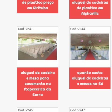
de plastico preço
aluguel de cadeiras
em Pirituba
de plastico em
Alphaville
Cod.:
7243
Cod.:
7244
aluguel de cadeira
quanto custa
e mesa para
aluguel de cadeiras
casamento na
e mesas na Sé
Itapecerica da
Serra
Cod.:
7246
Cod.:
7247