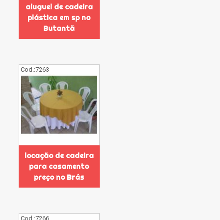
aluguel de cadeira
plástica em sp no
Butantã
Cod.:
7263
locação de cadeira
para casamento
preço no Brás
Cod.:
7266