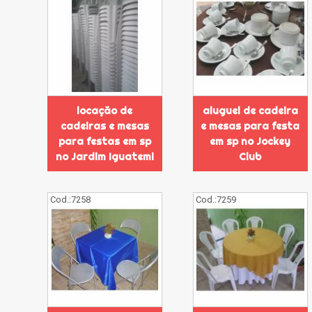
locação de
aluguel de cadeira
cadeiras e mesas
e mesas para festa
para festas em sp
em sp no Jockey
no Jardim Iguatemi
Club
Cod.:
7258
Cod.:
7259