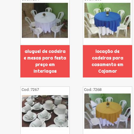
aluguel de cadeira
locação de
e mesas para festa
cadeiras para
preço em
casamento em
Interlagos
Cajamar
Cod.:
7267
Cod.:
7268