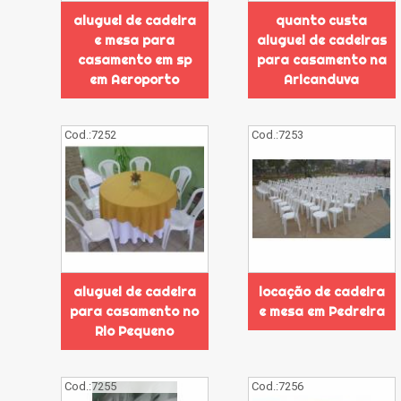
aluguel de cadeira
quanto custa
e mesa para
aluguel de cadeiras
casamento em sp
para casamento na
em Aeroporto
Aricanduva
Cod.:
7252
Cod.:
7253
aluguel de cadeira
locação de cadeira
para casamento no
e mesa em Pedreira
Rio Pequeno
Cod.:
7255
Cod.:
7256