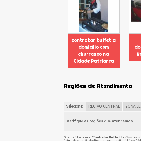
contratar buffet a
domicílio com
do
churrasco na
R
Cidade Patriarca
Regiões de Atendimento
Selecione:
REGIÃO CENTRAL
ZONA LE
Verifique as regiões que atendemos
O conteúdo do texto "
Contratar Buffet de Churrasco
Crime de violação de direito autoral – artigo 184 do Có