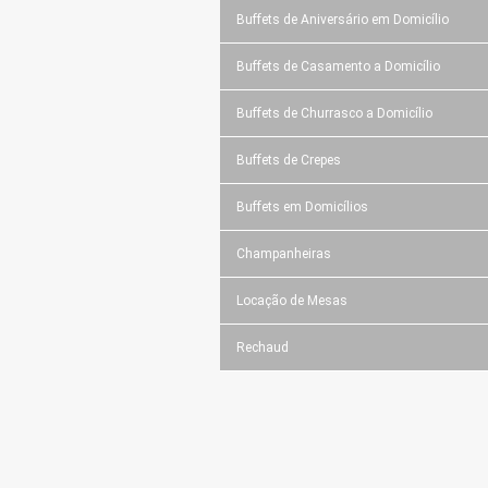
Buffets de Aniversário em Domicílio
Buffets de Casamento a Domicílio
Buffets de Churrasco a Domicílio
Buffets de Crepes
Buffets em Domicílios
Champanheiras
Locação de Mesas
Rechaud