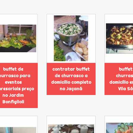
buffet de
contratar buffet
buffet
hurrasco para
de churrasco a
churras
eventos
domicílio completo
domicílio 
resariais preço
no Jaçanã
Vila S
no Jardim
Bonfiglioli