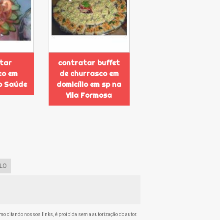
tar
contratar buffet
co em
de churrasco em
no Saúde
domicílio em sp na
Vila Formosa
LO
esmo citando nossos links, é proibida sem a autorização do autor.