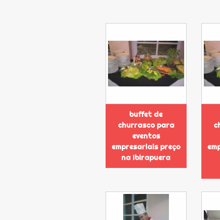
buffet de
churrasco para
c
eventos
empresariais preço
emp
na Ibirapuera