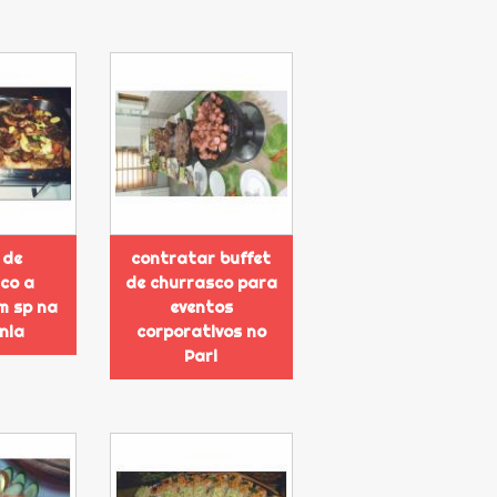
 de
contratar buffet
co a
de churrasco para
em sp na
eventos
ônia
corporativos no
Pari