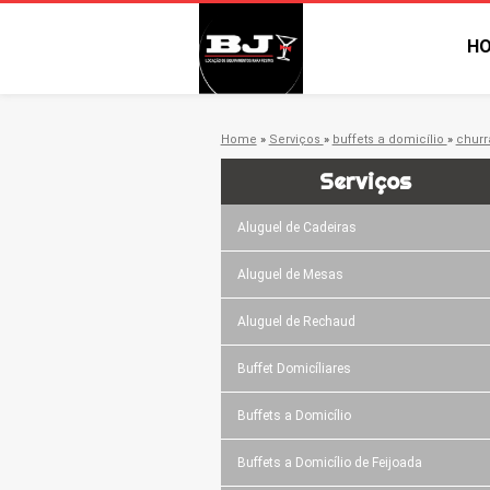
H
Home
»
Serviços
»
buffets a domicílio
»
churr
Serviços
Aluguel de Cadeiras
Aluguel de Mesas
Aluguel de Rechaud
Buffet Domicíliares
Buffets a Domicílio
Buffets a Domicílio de Feijoada