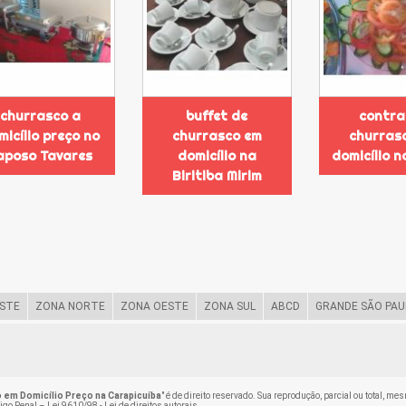
churrasco a
buffet de
contra
micílio preço no
churrasco em
churras
aposo Tavares
domicílio na
domicílio 
Biritiba Mirim
STE
ZONA NORTE
ZONA OESTE
ZONA SUL
ABCD
GRANDE SÃO PAU
 em Domicílio Preço na Carapicuíba
" é de direito reservado. Sua reprodução, parcial ou total, m
digo Penal –
Lei 9610/98 - Lei de direitos autorais
.