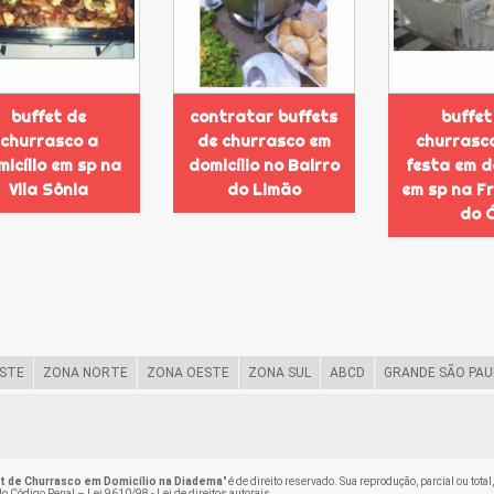
buffet de
contratar buffets
buffet
churrasco a
de churrasco em
churrasc
micílio em sp na
domicílio no Bairro
festa em d
Vila Sônia
do Limão
em sp na F
do 
STE
ZONA NORTE
ZONA OESTE
ZONA SUL
ABCD
GRANDE SÃO PAU
t de Churrasco em Domicílio na Diadema
" é de direito reservado. Sua reprodução, parcial ou tot
 do Código Penal –
Lei 9610/98 - Lei de direitos autorais
.