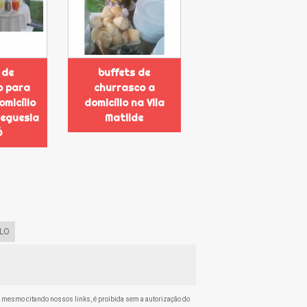
 de
buffets de
o para
churrasco a
omicílio
domicílio na Vila
reguesia
Matilde
Ó
LO
al, mesmo citando nossos links, é proibida sem a autorização do