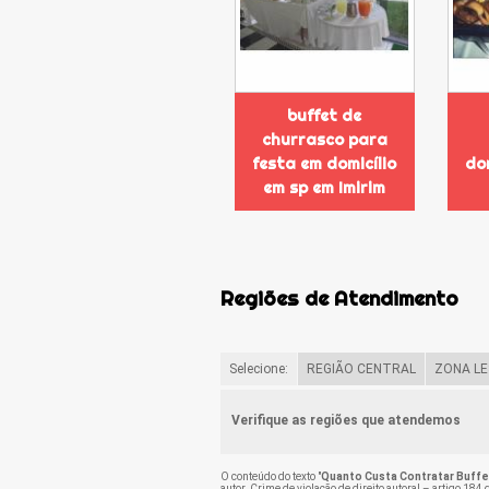
buffet de
churrasco para
festa em domicílio
do
em sp em Imirim
Regiões de Atendimento
Selecione:
REGIÃO CENTRAL
ZONA LE
Verifique as regiões que atendemos
O conteúdo do texto "
Quanto Custa Contratar Buffe
autor. Crime de violação de direito autoral – artigo 184