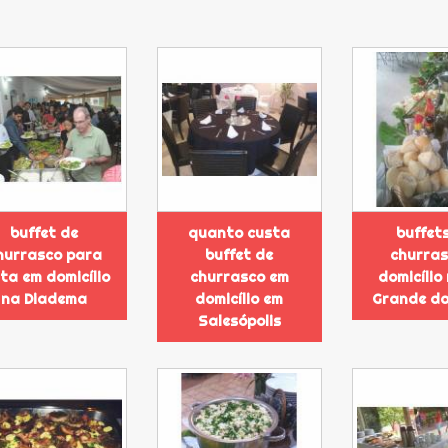
buffet de
quanto custa
buffet
hurrasco para
buffet de
churras
sta em domicílio
churrasco em
domicílio
na Diadema
domicílio em
Grande da
Salesópolis