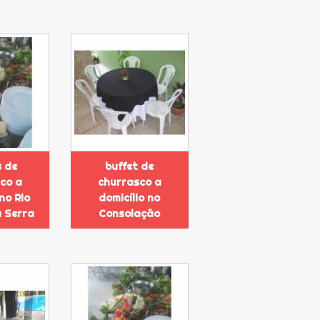
s de
buffet de
co a
churrasco a
 no Rio
domicílio no
 Serra
Consolação