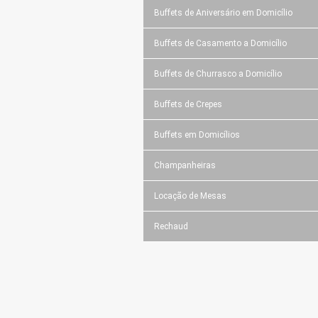
Buffets de Aniversário em Domicílio
Buffets de Casamento a Domicílio
Buffets de Churrasco a Domicílio
Buffets de Crepes
Buffets em Domicílios
Champanheiras
Locação de Mesas
Rechaud