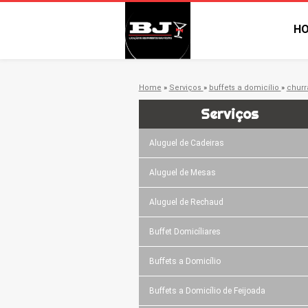
H
Home
»
Serviços
»
buffets a domicílio
»
churr
Serviços
Aluguel de Cadeiras
Aluguel de Mesas
Aluguel de Rechaud
Buffet Domicíliares
Buffets a Domicílio
Buffets a Domicílio de Feijoada