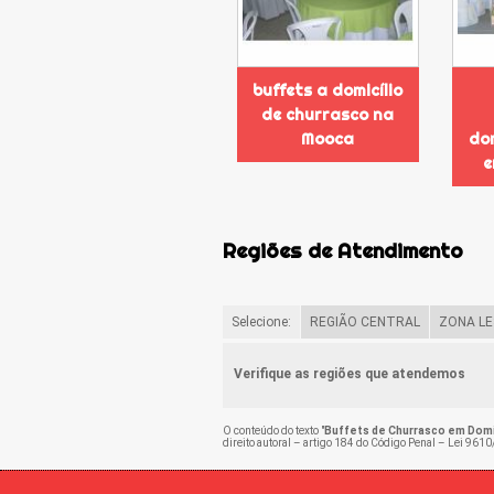
buffets a domicílio
de churrasco na
Mooca
dom
e
Regiões de Atendimento
Selecione:
REGIÃO CENTRAL
ZONA LE
Verifique as regiões que atendemos
O conteúdo do texto "
Buffets de Churrasco em Domic
direito autoral – artigo 184 do Código Penal –
Lei 9610/