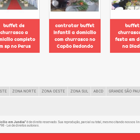
buffet de
contratar buffet
buffet
churrasco a
infantil a domicílio
churrasc
icílio completo
com churrasco no
festa em d
m sp no Perus
Capão Redondo
na Dia
STE
ZONA NORTE
ZONA OESTE
ZONA SUL
ABCD
GRANDE SÃO PAU
ílio em Jundiaí
" é de direito reservado. Sua reprodução, parcial ou total, mesmo citando nossos lin
98 - Lei de direitos autorais
.