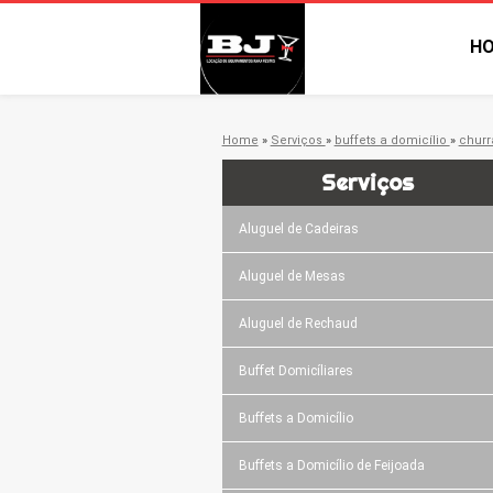
H
Home
»
Serviços
»
buffets a domicílio
»
churr
Serviços
Aluguel de Cadeiras
Aluguel de Mesas
Aluguel de Rechaud
Buffet Domicíliares
Buffets a Domicílio
Buffets a Domicílio de Feijoada