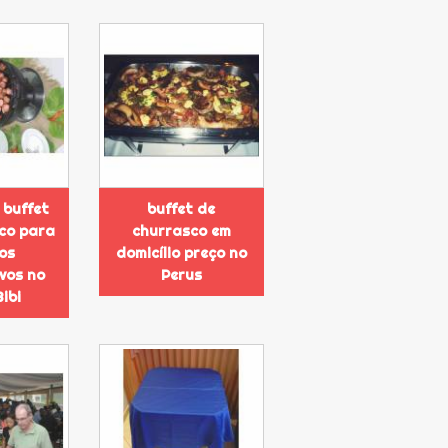
 buffet
buffet de
co para
churrasco em
os
domicílio preço no
vos no
Perus
ibi