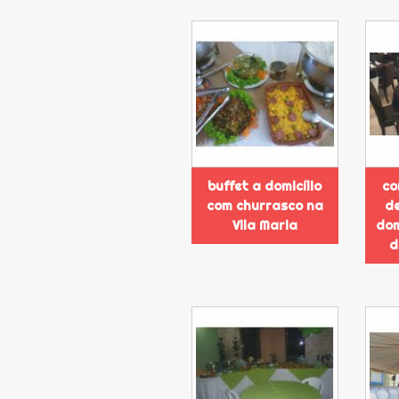
buffet a domicílio
co
com churrasco na
de
Vila Maria
dom
d