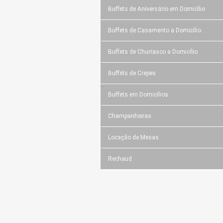
Buffets de Aniversário em Domicílio
Buffets de Casamento a Domicílio
Buffets de Churrasco a Domicílio
Buffets de Crepes
Buffets em Domicílios
Champanheiras
Locação de Mesas
Rechaud