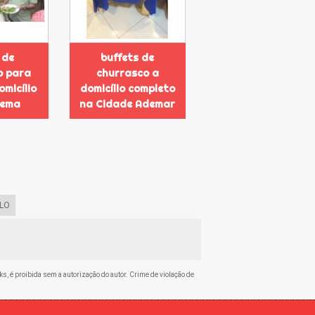
 de
buffets de
o para
churrasco a
omicílio
domicílio completo
dema
na Cidade Ademar
LO
ks, é proibida sem a autorização do autor. Crime de violação de