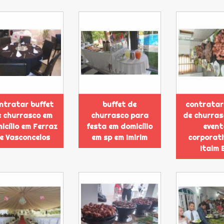
ntratar buffet
buffet de
contratar
 churrasco em
churrasco para
de churras
icílio em Ferraz
festa em domicílio
event
e Vasconcelos
em sp em Imirim
corporati
Itaim B