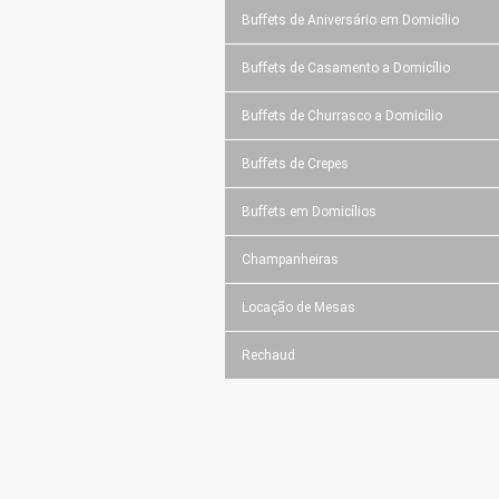
Buffets de Aniversário em Domicílio
Buffets de Casamento a Domicílio
Buffets de Churrasco a Domicílio
Buffets de Crepes
Buffets em Domicílios
Champanheiras
Locação de Mesas
Rechaud