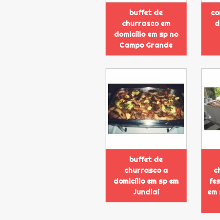
buffet de
co
churrasco em
d
domicílio em sp no
Campo Grande
buffet de
churrasco a
c
domicílio em sp em
fe
Jundiaí
em 