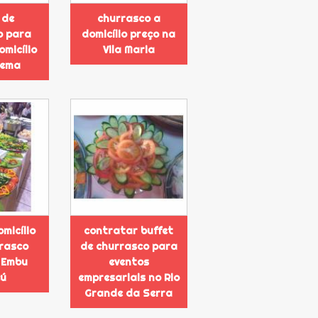
 de
churrasco a
o para
domicílio preço na
omicílio
Vila Maria
dema
omicílio
contratar buffet
rasco
de churrasco para
 Embu
eventos
ú
empresariais no Rio
Grande da Serra