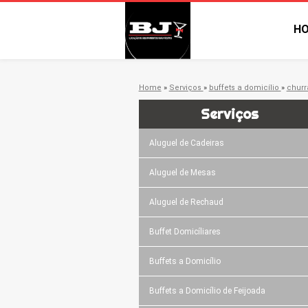
H
Home
»
Serviços
»
buffets a domicílio
»
churr
Serviços
Aluguel de Cadeiras
Aluguel de Mesas
Aluguel de Rechaud
Buffet Domicíliares
Buffets a Domicílio
Buffets a Domicílio de Feijoada