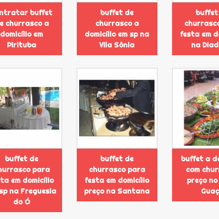
ntratar buffet
buffet de
buffet
e churrasco a
churrasco a
churrasc
domicílio em
domicílio em sp na
festa em d
Pirituba
Vila Sônia
na Dia
buffet de
buffet de
buffet a d
hurrasco para
churrasco para
com chur
sta em domicílio
festa em domicílio
preço no
sp na Freguesia
preço na Santana
Guaç
do Ó