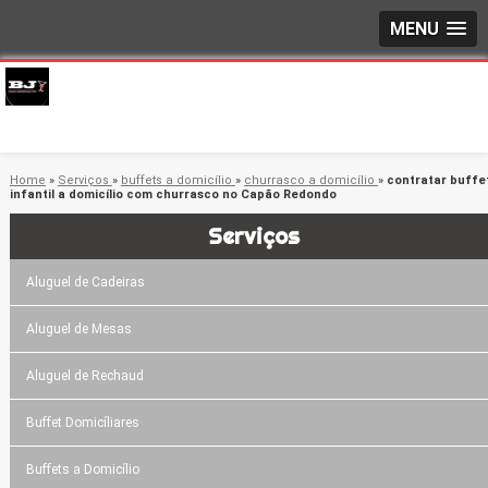
MENU
Home
»
Serviços
»
buffets a domicílio
»
churrasco a domicílio
»
contratar buffe
infantil a domicílio com churrasco no Capão Redondo
Serviços
Aluguel de Cadeiras
Aluguel de Mesas
Aluguel de Rechaud
Buffet Domicíliares
Buffets a Domicílio