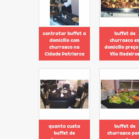
contratar buffet a
buffet de
domicílio com
churrasco e
churrasco na
domicílio preço
Cidade Patriarca
Vila Medeiro
quanto custa
buffet de
buffet de
churrasco pa