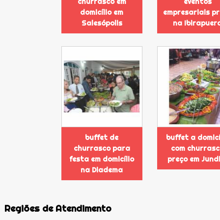
churrasco em
eventos
domicílio em
empresariais p
Salesópolis
na Ibirapuer
buffet de
buffet a domicí
churrasco para
com churras
festa em domicílio
preço em Jund
na Diadema
Regiões de Atendimento