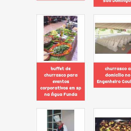
São Domingo
buffet de
churrasco a
churrasco para
domicílio no
eventos
Engenheiro Gou
corporativos em sp
na Água Funda