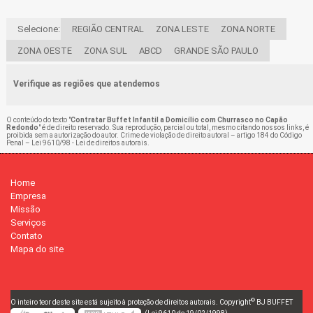
Selecione:
REGIÃO CENTRAL
ZONA LESTE
ZONA NORTE
ZONA OESTE
ZONA SUL
ABCD
GRANDE SÃO PAULO
Verifique as regiões que atendemos
O conteúdo do texto "
Contratar Buffet Infantil a Domicílio com Churrasco no Capão
Redondo
" é de direito reservado. Sua reprodução, parcial ou total, mesmo citando nossos links, é
proibida sem a autorização do autor. Crime de violação de direito autoral – artigo 184 do Código
Penal –
Lei 9610/98 - Lei de direitos autorais
.
Home
Empresa
Missão
Serviços
Contato
Mapa do site
©
O inteiro teor deste site está sujeito à proteção de direitos autorais. Copyright
BJ BUFFET