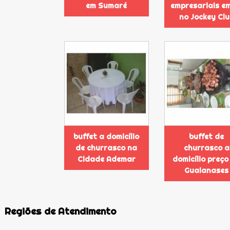
em Sumaré
empresariais e
no Jockey Cl
buffet a domicílio
buffet de
de churrasco na
churrasco a
Cidade Ademar
domicílio preço
Guaianases
Regiões de Atendimento