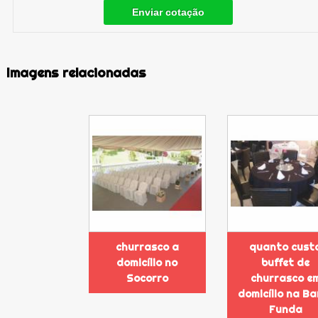
Enviar cotação
Imagens relacionadas
churrasco a
quanto cust
domicílio no
buffet de
Socorro
churrasco e
domicílio na Ba
Funda