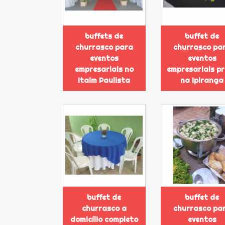
buffets de
buffet de
churrasco para
churrasco pa
eventos
eventos
empresariais no
empresariais p
Itaim Paulista
na Ipiranga
buffet de
buffet de
churrasco a
churrasco pa
domicílio completo
eventos