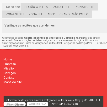
Selecione:
REGIÃO CENTRAL
ZONA LESTE
ZONA NORTE
ZONA OESTE
ZONA SUL
ABCD
GRANDE SÃO PAULO
Verifique as regiões que atendemos
O conteúdo do texto "
Contratar Buffet de Churrasco a Domicílio na Penha
" é de direito
reservado. Sua reprodução, parcial ou total, mesmo citando nossos links, é proibida sem a
autorização do autor. Crime de violação de direito autoral – artigo 184 do Código Penal –
Lei 9610/
- Lei de direitos autorais
.
Home
Empresa
Missão
Serviços
Contato
Mapa do site
©
O inteiro teor deste site está sujeito à proteção de direitos autorais. Copyright
BJ BUFFET
(Lei 9610 de 19/02/1998)