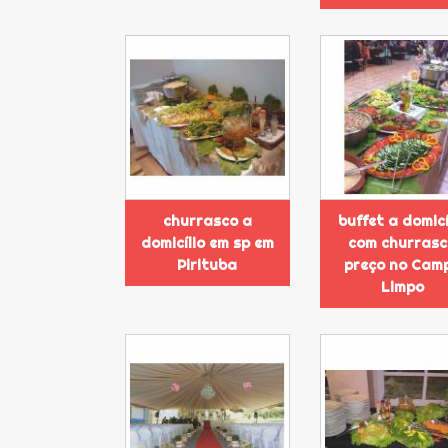
churrasco a
buffet a domicí
domicílio em sp em
com churras
Pirituba
preço no Cam
Limpo