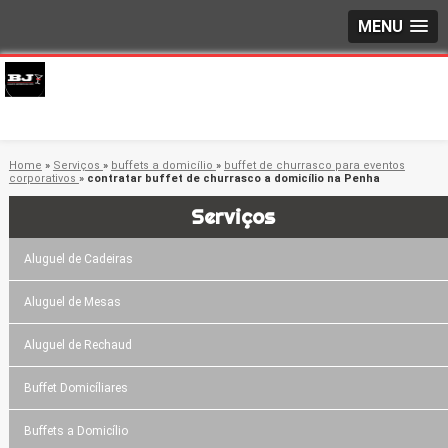
MENU
Home
»
Serviços
»
buffets a domicílio
»
buffet de churrasco para eventos
corporativos
»
contratar buffet de churrasco a domicílio na Penha
Serviços
Aluguel de Cadeiras
Aluguel de Mesas
Aluguel de Rechaud
Buffet Domicíliares
Buffets a Domicílio