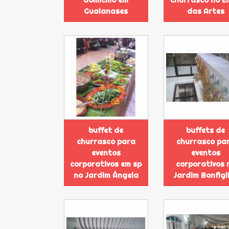
Guaianases
das Artes
buffet de
buffets de
churrasco para
churrasco pa
eventos
eventos
corporativos em sp
corporativos 
no Jardim Ângela
Jardim Bonfigli