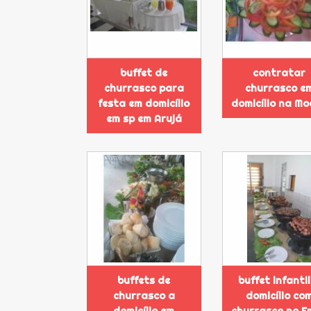
buffet de
contratar
churrasco para
churrasco e
festa em domicílio
domicílio na M
em sp em Arujá
buffets de
buffet infantil
churrasco a
domicílio co
domicílio em
churrasco no E