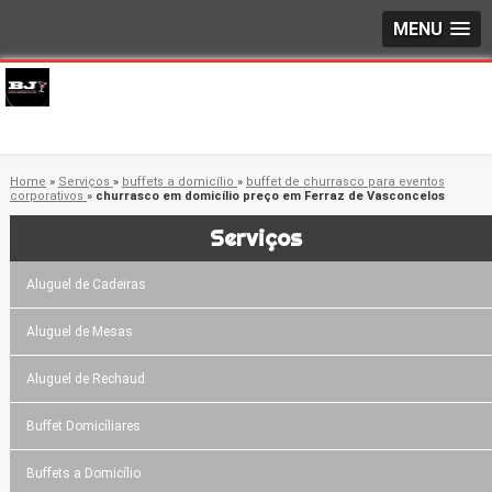
MENU
Home
»
Serviços
»
buffets a domicílio
»
buffet de churrasco para eventos
corporativos
»
churrasco em domicílio preço em Ferraz de Vasconcelos
Serviços
Aluguel de Cadeiras
Aluguel de Mesas
Aluguel de Rechaud
Buffet Domicíliares
Buffets a Domicílio