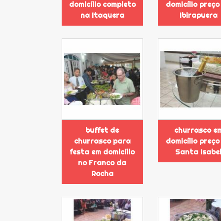
domicílio completo
domicílio preço
na Itaquera
Ibirapuera
buffet de
churrasco e
churrasco para
domicílio preço
festa em domicílio
Santa Isabe
no Franco da
Rocha