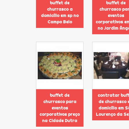
buffet de
buffet de
churrasco a
churrasco pa
domicílio em sp no
eventos
Campo Belo
corporativos e
no Jardim Âng
buffet de
contratar buf
churrasco para
de churrasco 
eventos
domicílio em S
corporativos preço
Lourenço da Se
na Cidade Dutra