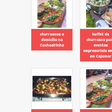
churrascos a
buffet de
domicílio na
churrasco pa
Cachoeirinha
eventos
empresariais e
em Cajamar