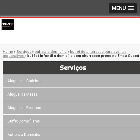
MENU
Home
»
Serviços
»
buffets a domicílio
»
buffet de churrasco para eventos
corporativos
»
buffet infantil a domicílio com churrasco preço no Embu Guaçú
Serviços
Aluguel de Cadeiras
Aluguel de Mesas
Aluguel de Rechaud
Buffet Domicíliares
Buffets a Domicílio