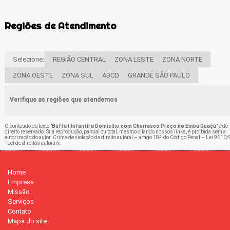
Regiões de Atendimento
Selecione:
REGIÃO CENTRAL
ZONA LESTE
ZONA NORTE
ZONA OESTE
ZONA SUL
ABCD
GRANDE SÃO PAULO
Verifique as regiões que atendemos
O conteúdo do texto "
Buffet Infantil a Domicílio com Churrasco Preço no Embu Guaçú
" é de
direito reservado. Sua reprodução, parcial ou total, mesmo citando nossos links, é proibida sem a
autorização do autor. Crime de violação de direito autoral – artigo 184 do Código Penal –
Lei 9610/
- Lei de direitos autorais
.
Home
Empresa
Missão
Serviços
Contato
Mapa do site