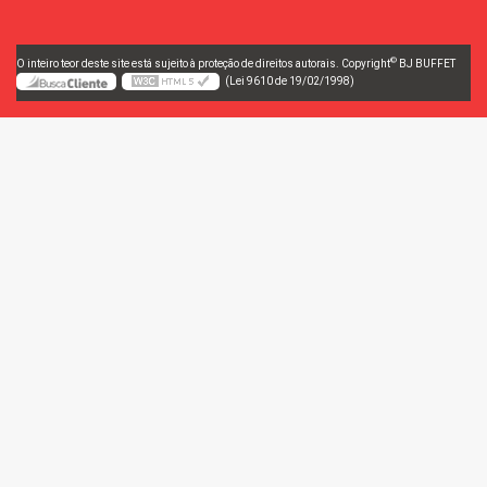
©
O inteiro teor deste site está sujeito à proteção de direitos autorais. Copyright
BJ BUFFET
(Lei 9610 de 19/02/1998)