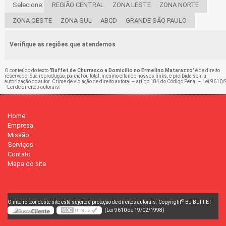
Selecione:
REGIÃO CENTRAL
ZONA LESTE
ZONA NORTE
ZONA OESTE
ZONA SUL
ABCD
GRANDE SÃO PAULO
Verifique as regiões que atendemos
O conteúdo do texto "
Buffet de Churrasco a Domicílio no Ermelino Matarazzo
" é de direito
reservado. Sua reprodução, parcial ou total, mesmo citando nossos links, é proibida sem a
autorização do autor. Crime de violação de direito autoral – artigo 184 do Código Penal –
Lei 9610/
- Lei de direitos autorais
.
Home
Empresa
Missão
Serviços
Contato
Mapa do site
©
O inteiro teor deste site está sujeito à proteção de direitos autorais. Copyright
BJ BUFFET
(Lei 9610 de 19/02/1998)