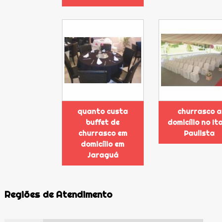
quanto custa
churrasco a
buffet de
domicílio no It
churrasco em
Paulista
domicílio em
Jaraguá
Regiões de Atendimento