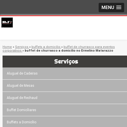
MENU
Home
»
Serviços
»
buffets a domicílio
»
buffet de churrasco para eventos
corporativos
»
buffet de churrasco a domicílio no Ermelino Matarazzo
Serviços
Aluguel de Cadeiras
Aluguel de Mesas
Aluguel de Rechaud
Buffet Domicíliares
Buffets a Domicílio