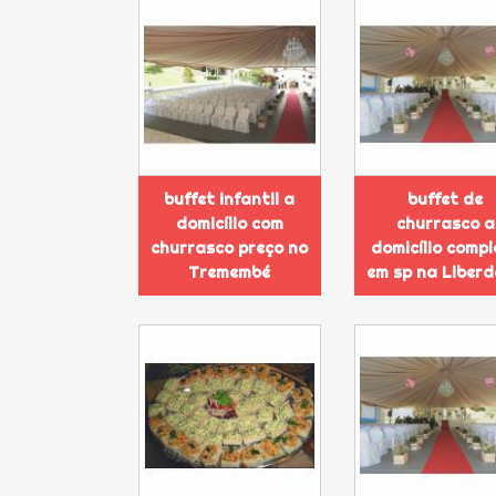
buffet infantil a
buffet de
domicílio com
churrasco a
churrasco preço no
domicílio compl
Tremembé
em sp na Liber