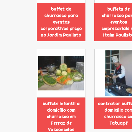
buffet de
buffets de
churrasco para
churrasco pa
eventos
eventos
corporativos preço
empresariais 
no Jardim Paulista
Itaim Paulist
buffets infantil a
contratar buff
domicílio com
domicílio co
churrasco em
churrasco e
Ferraz de
Tatuapé
Vasconcelos