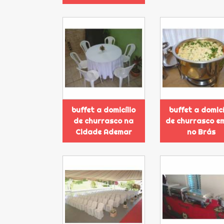
buffet a domicílio
buffet a domicí
de churrasco na
de churrasco e
Cidade Ademar
no Brás