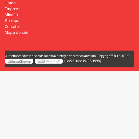
Home
Empresa
Missão
Serviços
Contato
Mapa do site
©
O inteiro teor deste site está sujeito à proteção de direitos autorais. Copyright
BJ BUFFET
(Lei 9610 de 19/02/1998)