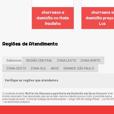
churrasco a
churrasco a
domicílio no Itaim
domicílio preço
Paulista
Luz
Regiões de Atendimento
Selecione:
REGIÃO CENTRAL
ZONA LESTE
ZONA NORTE
ZONA OESTE
ZONA SUL
ABCD
GRANDE SÃO PAULO
Verifique as regiões que atendemos
O conteúdo do texto "
Buffet de Churrasco para Festa em Domicílio em Sp no Socorro
" é de
direito reservado. Sua reprodução, parcial ou total, mesmo citando nossos links, é proibida sem a
autorização do autor. Crime de violação de direito autoral – artigo 184 do Código Penal –
Lei 9610/
- Lei de direitos autorais
.