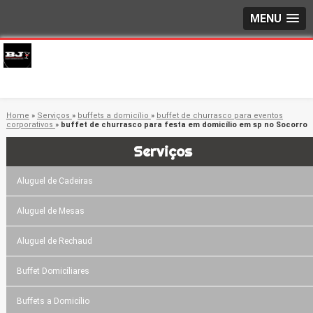
MENU
Home
»
Serviços
»
buffets a domicílio
»
buffet de churrasco para eventos
corporativos
»
buffet de churrasco para festa em domicílio em sp no Socorro
Serviços
Aluguel de Cadeiras
Aluguel de Mesas
Aluguel de Rechaud
Buffet Domicíliares
Buffets a Domicílio