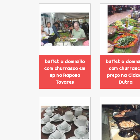
buffet a domicílio
buffet a domicí
com churrasco em
com churras
sp no Raposo
preço na Cida
Tavares
Dutra