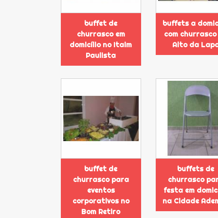
buffet de
buffets a domic
churrasco em
com churrasco
domicílio no Itaim
Alto da Lap
Paulista
buffet de
buffets de
churrasco para
churrasco pa
eventos
festa em domicí
corporativos no
na Cidade Ade
Bom Retiro