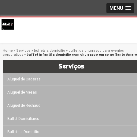
MENU
Home
»
Serviços
»
buffets a domicílio
»
buffet de churrasco para eventos
corporativos
»
buffet infantil a domicílio com churrasco em sp no Santo Amaro
Serviços
Aluguel de Cadeiras
Aluguel de Mesas
Aluguel de Rechaud
Buffet Domicíliares
Buffets a Domicílio