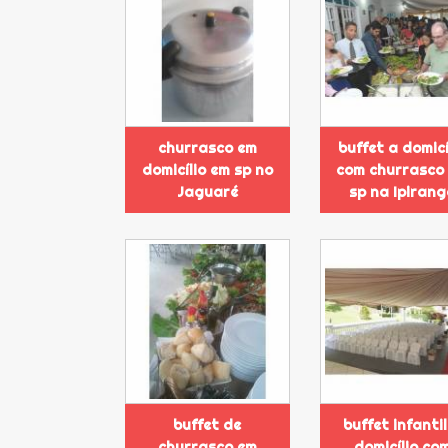
churrasco em
buffet a domicí
domicílio em sp no
com churrasco
Jaguaré
sp na Ipiran
buffet de
buffet infantil
churrasco em
domicílio co