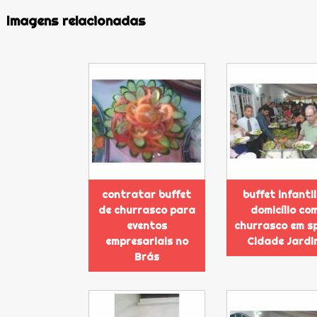
Imagens relacionadas
contratar buffet
buffet infantil
de churrasco para
domicílio co
eventos
churrasco em s
empresariais no
Cidade Jardi
Brás