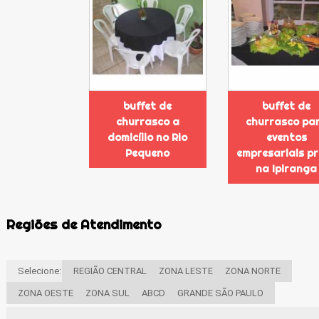
buffet de
buffet de
churrasco a
churrasco pa
domicílio no Rio
eventos
Pequeno
empresariais p
na Ipiranga
Regiões de Atendimento
Selecione:
REGIÃO CENTRAL
ZONA LESTE
ZONA NORTE
ZONA OESTE
ZONA SUL
ABCD
GRANDE SÃO PAULO