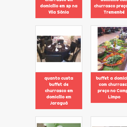
domicílio em sp na
churrasco preç
Vila Sônia
Tremembé
quanto custa
buffet a domicí
buffet de
com churras
churrasco em
preço no Cam
domicílio em
Limpo
Jaraguá