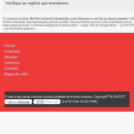
Verifique as regiões que atendemos
O conteúdo do texto "
Buffet Infantil a Domicílio com Churrasco em Sp no Santo Amaro
" é d
direito reservado. Sua reprodução, parcial ou total, mesmo citando nossos links, é proibida sem a
autorização do autor. Crime de violação de direito autoral – artigo 184 do Código Penal –
Lei 9610/
- Lei de direitos autorais
.
Home
Empresa
Missão
Serviços
Contato
Mapa do site
©
O inteiro teor deste site está sujeito à proteção de direitos autorais. Copyright
BJ BUFFET
(Lei 9610 de 19/02/1998)