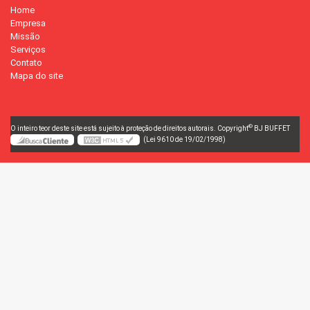
Home
Empresa
Missão
Serviços
Contato
Mapa do site
©
O inteiro teor deste site está sujeito à proteção de direitos autorais. Copyright
BJ BUFFET
(Lei 9610 de 19/02/1998)