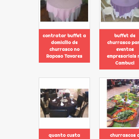
contratar buffet a
buffet de
domicílio de
churrasco pa
churrasco no
eventos
Raposo Tavares
empresariais 
Cambuci
quanto custa
churrascos 