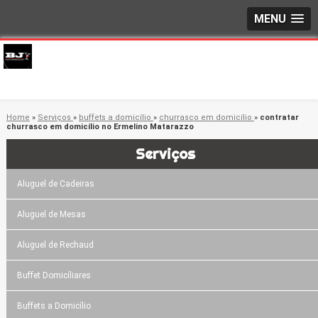
MENU
Home
»
Serviços
»
buffets a domicílio
»
churrasco em domicílio
»
contratar
churrasco em domicílio no Ermelino Matarazzo
Serviços
Aluguel de Cadeiras
Aluguel de Mesas
Aluguel de Rechaud
Buffet Domicíliares
Buffets a Domicílio