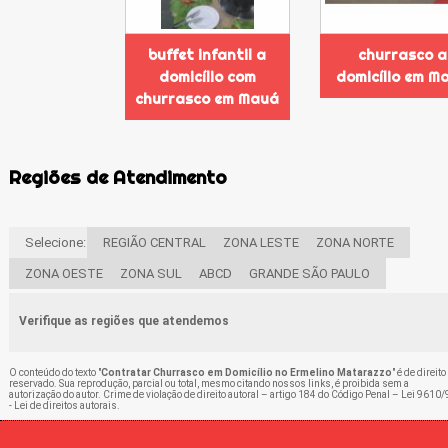
buffet infantil a
churrasco a
domicílio com
domicílio em M
churrasco em Mauá
Regiões de Atendimento
Selecione:
REGIÃO CENTRAL
ZONA LESTE
ZONA NORTE
ZONA OESTE
ZONA SUL
ABCD
GRANDE SÃO PAULO
Verifique as regiões que atendemos
O conteúdo do texto "
Contratar Churrasco em Domicílio no Ermelino Matarazzo
" é de direito
reservado. Sua reprodução, parcial ou total, mesmo citando nossos links, é proibida sem a
autorização do autor. Crime de violação de direito autoral – artigo 184 do Código Penal –
Lei 9610/
- Lei de direitos autorais
.