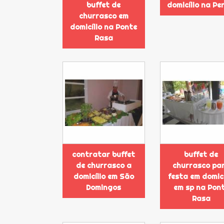
buffet de
domicílio na Pe
churrasco em
domicílio na Ponte
Rasa
contratar buffet
buffet de
de churrasco a
churrasco pa
domicílio em São
festa em domicí
Domingos
em sp na Pon
Rasa