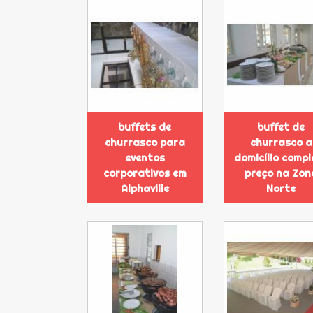
buffets de
buffet de
churrasco para
churrasco a
eventos
domicílio compl
corporativos em
preço na Zon
Alphaville
Norte