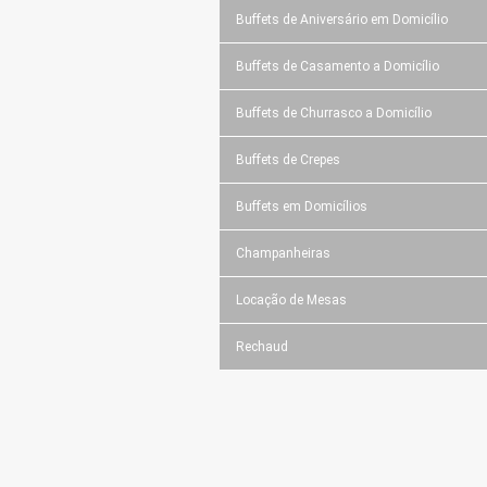
Buffets de Aniversário em Domicílio
Buffets de Casamento a Domicílio
Buffets de Churrasco a Domicílio
Buffets de Crepes
Buffets em Domicílios
Champanheiras
Locação de Mesas
Rechaud