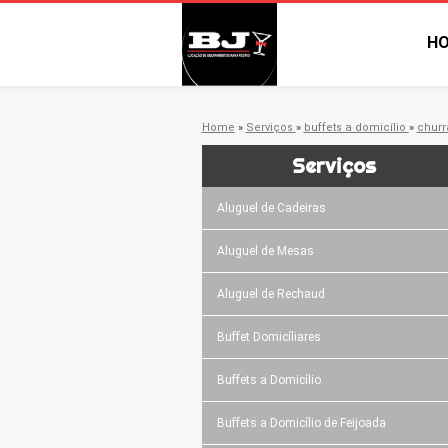
H
Home
»
Serviços
»
buffets a domicílio
»
churr
Serviços
Aluguel de Cadeiras
Aluguel de Mesas
Aluguel de Rechaud
Buffet Domicíliares
Buffets a Domicílio
Buffets a Domicílio de Feijoada