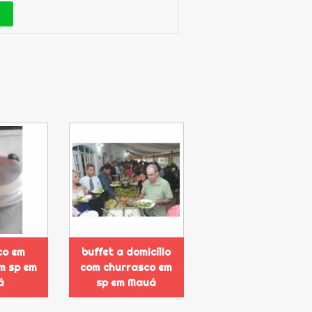
co em
buffet a domicílio
em sp em
com churrasco em
á
sp em Mauá