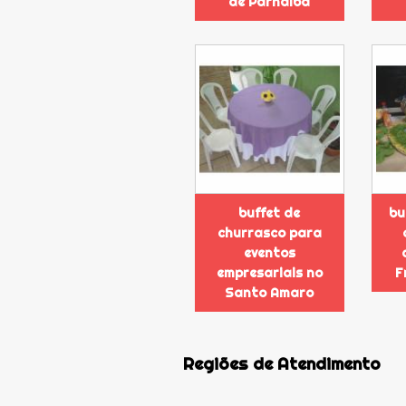
de Parnaíba
buffet de
bu
churrasco para
eventos
empresariais no
F
Santo Amaro
Regiões de Atendimento