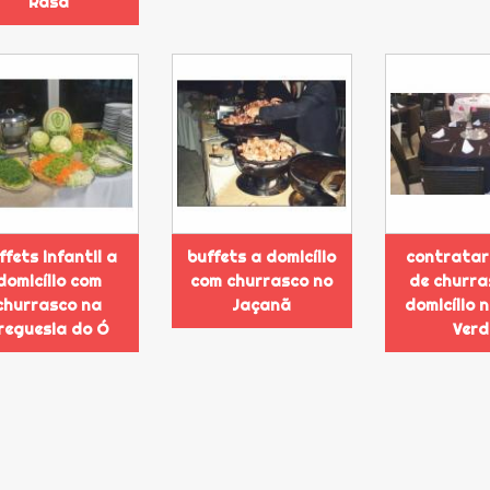
Rasa
ffets infantil a
buffets a domicílio
contratar
domicílio com
com churrasco no
de churra
churrasco na
Jaçanã
domicílio 
reguesia do Ó
Verd