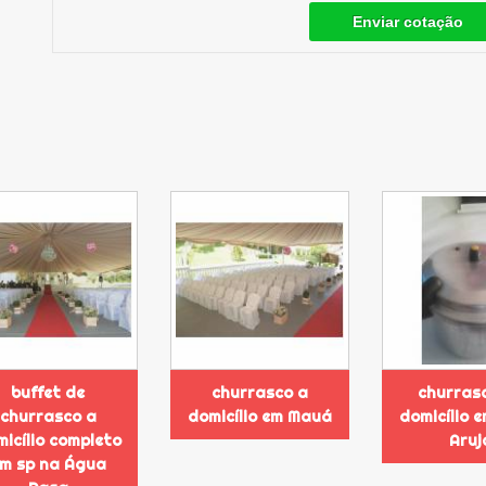
Enviar cotação
buffet de
churrasco a
churras
churrasco a
domicílio em Mauá
domicílio 
icílio completo
Aruj
m sp na Água