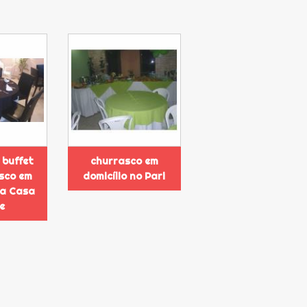
 buffet
churrasco em
sco em
domicílio no Pari
na Casa
e