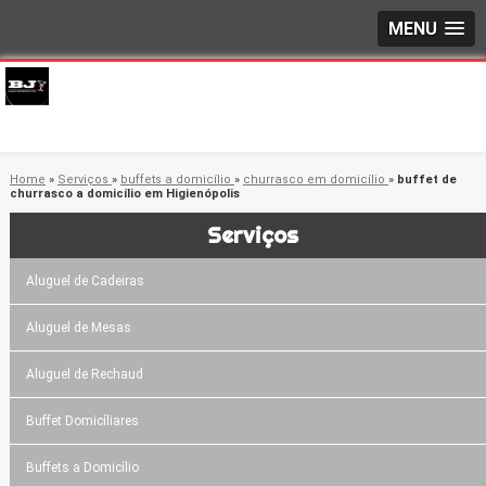
MENU
Home
»
Serviços
»
buffets a domicílio
»
churrasco em domicílio
»
buffet de
churrasco a domicílio em Higienópolis
Serviços
Aluguel de Cadeiras
Aluguel de Mesas
Aluguel de Rechaud
Buffet Domicíliares
Buffets a Domicílio