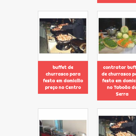
buffet de
contratar buf
churrasco para
de churrasco p
festa em domicílio
festa em domicí
preço no Centro
no Taboão d
Serra