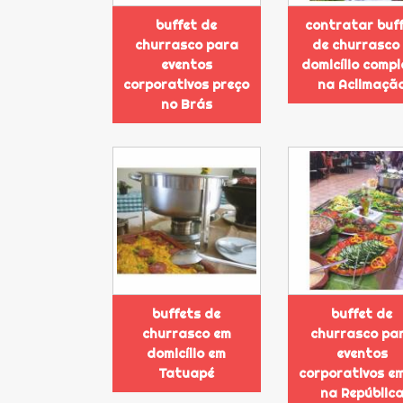
buffet de
contratar buf
churrasco para
de churrasco
eventos
domicílio compl
corporativos preço
na Aclimaçã
no Brás
buffets de
buffet de
churrasco em
churrasco pa
domicílio em
eventos
Tatuapé
corporativos e
na Repúblic