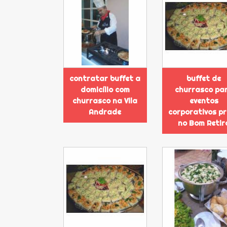
contratar buffet a
buffet de
domicílio com
churrasco pa
churrasco na Vila
eventos
Andrade
corporativos p
no Bom Retir