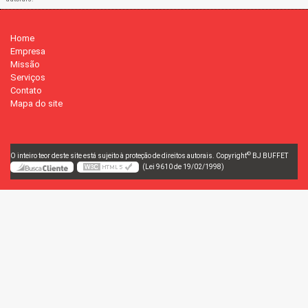
Home
Empresa
Missão
Serviços
Contato
Mapa do site
©
O inteiro teor deste site está sujeito à proteção de direitos autorais. Copyright
BJ BUFFET
(Lei 9610 de 19/02/1998)