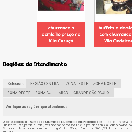
churrasco a
buffets a domic
domicílio preço na
com churrasco
Vila Curuçá
Vila Medeiro
Regiões de Atendimento
Selecione:
REGIÃO CENTRAL
ZONA LESTE
ZONA NORTE
ZONA OESTE
ZONA SUL
ABCD
GRANDE SÃO PAULO
Verifique as regiões que atendemos
O conteúdo do texto "
Buffet de Churrasco a Domicílio em Higienópolis
" é de direito reservado
Sua reprodução, parcial ou total, mesmo citando nossos links, é proibida sem a autorização do auto
Crime de violação de direito autoral – artigo 184 do Código Penal –
Lei 9610/98 - Lei de direitos
autorais
.