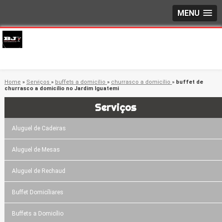
MENU
Home
»
Serviços
»
buffets a domicílio
»
churrasco a domicílio
»
buffet de
churrasco a domicílio no Jardim Iguatemi
Serviços
Aluguel de Cadeiras
Aluguel de Mesas
Aluguel de Rechaud
Buffet Domicíliares
Buffets a Domicílio