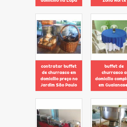
domicílio na Lapa
Zona Norte
contratar buffet
buffet de
de churrasco em
churrasco a
domicílio preço no
domicílio compl
Jardim São Paulo
em Guaianas