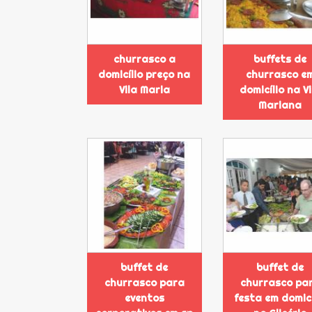
churrasco a
buffets de
domicílio preço na
churrasco e
Vila Maria
domicílio na Vi
Mariana
buffet de
buffet de
churrasco para
churrasco pa
eventos
festa em domicí