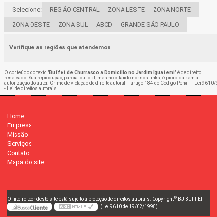
Selecione:
REGIÃO CENTRAL
ZONA LESTE
ZONA NORTE
ZONA OESTE
ZONA SUL
ABCD
GRANDE SÃO PAULO
Verifique as regiões que atendemos
O conteúdo do texto "
Buffet de Churrasco a Domicílio no Jardim Iguatemi
" é de direito
reservado. Sua reprodução, parcial ou total, mesmo citando nossos links, é proibida sem a
autorização do autor. Crime de violação de direito autoral – artigo 184 do Código Penal –
Lei 9610/
- Lei de direitos autorais
.
Home
Empresa
Missão
Serviços
Contato
Mapa do site
©
O inteiro teor deste site está sujeito à proteção de direitos autorais. Copyright
BJ BUFFET
(Lei 9610 de 19/02/1998)