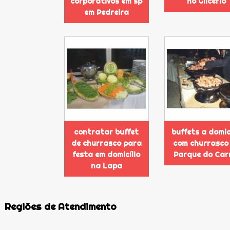
corporativos em sp
no Glicério
em Pedreira
contratar buffet
buffets a domic
de churrasco para
com churrasco
festa em domicílio
Parque do Ca
na Lapa
Regiões de Atendimento