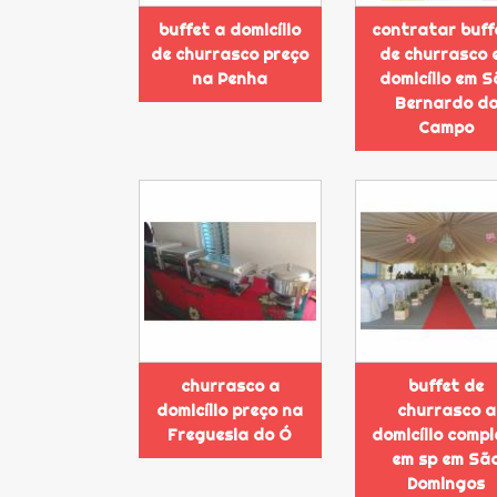
buffet a domicílio
contratar buff
de churrasco preço
de churrasco 
na Penha
domicílio em S
Bernardo d
Campo
churrasco a
buffet de
domicílio preço na
churrasco a
Freguesia do Ó
domicílio compl
em sp em Sã
Domingos