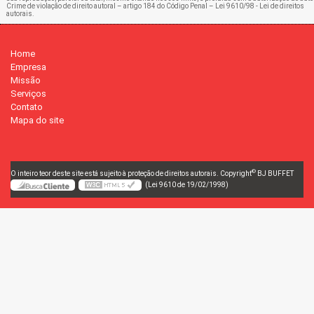
Crime de violação de direito autoral – artigo 184 do Código Penal –
Lei 9610/98 - Lei de direitos
autorais
.
Home
Empresa
Missão
Serviços
Contato
Mapa do site
©
O inteiro teor deste site está sujeito à proteção de direitos autorais. Copyright
BJ BUFFET
(Lei 9610 de 19/02/1998)