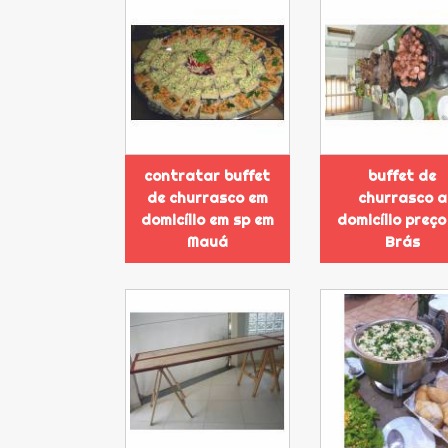
contratar buffet
buffet de
de churrasco em
churrasco a
domicílio em sp em
domicílio preço
Mauá
Brás