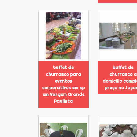
buffet de
buffet de
churrasco para
churrasco a
eventos
domicílio compl
corporativos em sp
preço no Jaça
em Vargem Grande
Paulista