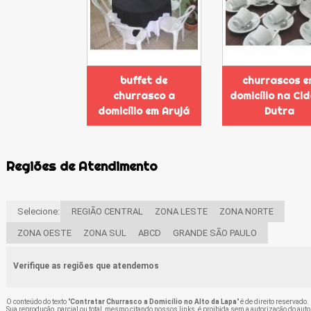
buffet de
churrascos e
churrasco a
domicílio na Ci
domicílio em Arujá
Dutra
Regiões de Atendimento
Selecione:
REGIÃO CENTRAL
ZONA LESTE
ZONA NORTE
ZONA OESTE
ZONA SUL
ABCD
GRANDE SÃO PAULO
Verifique as regiões que atendemos
O conteúdo do texto "
Contratar Churrasco a Domicílio no Alto da Lapa
" é de direito reservado.
Sua reprodução, parcial ou total, mesmo citando nossos links, é proibida sem a autorização do auto