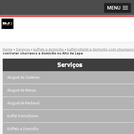
MENU
Home
»
Serviços
»
buffets a domicílio
»
buffet infantil a domicílio com churrasc
contratar churrasco a domicílio no Alto da Lapa
Serviços
Aluguel de Cadeiras
Aluguel de Mesas
Aluguel de Rechaud
Buffet Domicíliares
Buffets a Domicílio