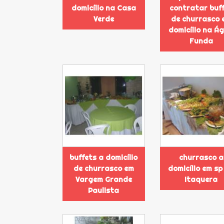
domicílio na Casa
contratar buf
Verde
de churrasco 
domicílio na Á
Funda
buffets a domicílio
churrasco a
de churrasco em
domicílio em sp
Vargem Grande
Itaquera
Paulista