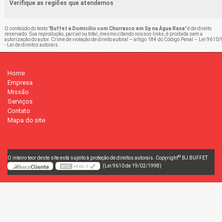
Verifique as regiões que atendemos
O conteúdo do texto "
Buffet a Domicílio com Churrasco em Sp na Água Rasa
" é de direito
reservado. Sua reprodução, parcial ou total, mesmo citando nossos links, é proibida sem a
autorização do autor. Crime de violação de direito autoral – artigo 184 do Código Penal –
Lei 9610/
- Lei de direitos autorais
.
Home
Empresa
Missão
Serviços
Contato
Mapa do site
©
O inteiro teor deste site está sujeito à proteção de direitos autorais. Copyright
BJ BUFFET
(Lei 9610 de 19/02/1998)