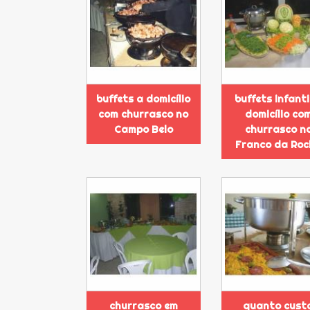
buffets a domicílio
buffets infanti
com churrasco no
domicílio co
Campo Belo
churrasco n
Franco da Ro
churrasco em
quanto cust