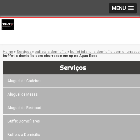
MENU
Home
»
Serviços
»
buffets a domicílio
»
buffet infantil a domicílio com churrasc
buffet a domicílio com churrasco em sp na Água Rasa
Serviços
Aluguel de Cadeiras
Aluguel de Mesas
Aluguel de Rechaud
Buffet Domicíliares
Buffets a Domicílio