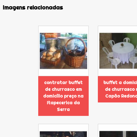
Imagens relacionadas
contratar buffet
buffet a domicí
de churrasco em
de churrasco 
domicílio preço na
Capão Redon
Itapecerica da
Serra