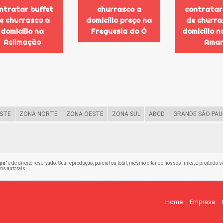
ntratar buffet
churrasco a
contratar
e churrasco a
domicílio preço na
de churra
domicílio na
Freguesia do Ó
domicílio 
Aclimação
Ama
STE
ZONA NORTE
ZONA OESTE
ZONA SUL
ABCD
GRANDE SÃO PAU
pa
" é de direito reservado. Sua reprodução, parcial ou total, mesmo citando nossos links, é proibida s
tos autorais
.
Home
Empresa