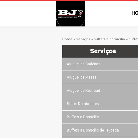
H
Home
»
Serviços
»
buffets a domicílio
»
buffe
Serviços
Aluguel de Cadeiras
Aluguel de Mesas
Aluguel de Rechaud
Buffet Domicíliares
Buffets a Domicílio
Buffets a Domicílio de Feijoada