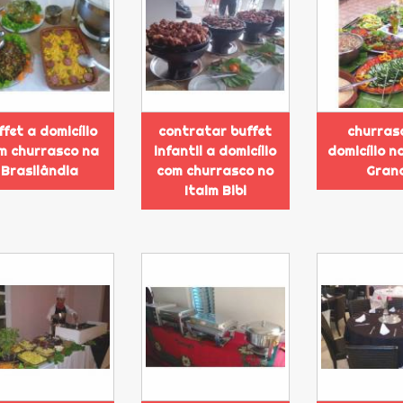
ffet a domicílio
contratar buffet
churras
m churrasco na
infantil a domicílio
domicílio 
Brasilândia
com churrasco no
Gran
Itaim Bibi