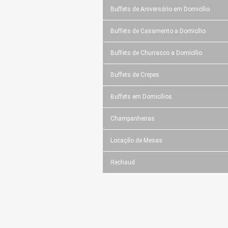
Buffets de Aniversário em Domicílio
Buffets de Casamento a Domicílio
Buffets de Churrasco a Domicílio
Buffets de Crepes
Buffets em Domicílios
Champanheiras
Locação de Mesas
Rechaud