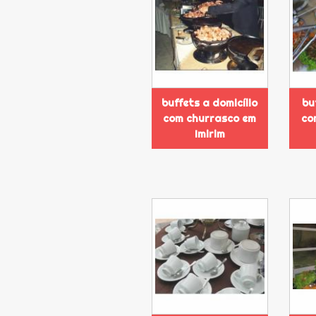
buffets a domicílio
bu
com churrasco em
co
Imirim