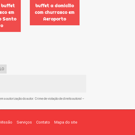
 buffet
buffet a domicílio
sco em
com churrasco em
no Santo
Aeroporto
ro
LO
em a autorização do autor. Crime de violação de direito autoral –
Missão
Serviços
Contato
Mapa do site