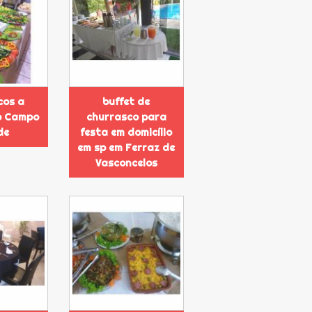
cos a
buffet de
no Campo
churrasco para
de
festa em domicílio
em sp em Ferraz de
Vasconcelos