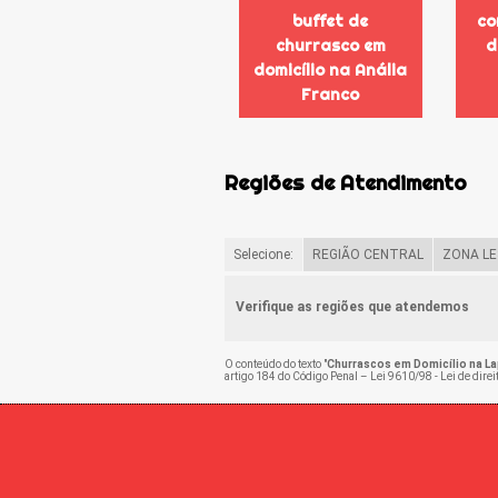
buffet de
co
churrasco em
d
domicílio na Anália
Franco
Regiões de Atendimento
Selecione:
REGIÃO CENTRAL
ZONA LE
Verifique as regiões que atendemos
O conteúdo do texto "
Churrascos em Domicílio na La
artigo 184 do Código Penal –
Lei 9610/98 - Lei de direi