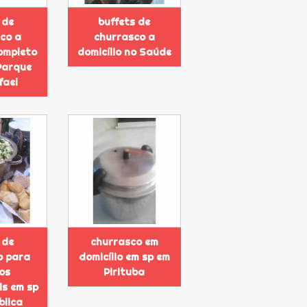
 de
buffets de
co a
churrasco a
completo
domicílio no Saúde
Parque
fael
 de
churrasco em
o para
domicílio em sp em
os
Pirituba
is em sp
blica