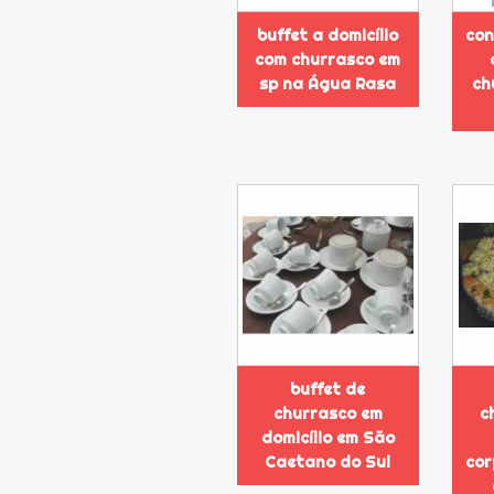
buffet a domicílio
con
com churrasco em
sp na Água Rasa
ch
buffet de
churrasco em
c
domicílio em São
Caetano do Sul
cor