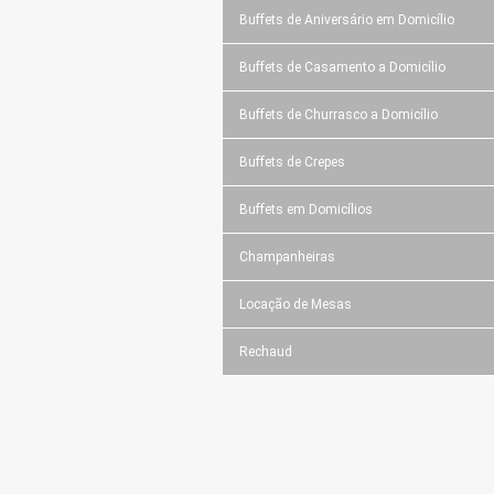
Buffets de Aniversário em Domicílio
Buffets de Casamento a Domicílio
Buffets de Churrasco a Domicílio
Buffets de Crepes
Buffets em Domicílios
Champanheiras
Locação de Mesas
Rechaud