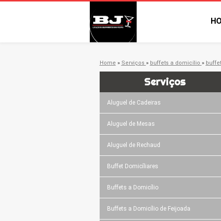
H
Home
»
Serviços
»
buffets a domicílio
»
buffe
Serviços
Aluguel de Cadeiras
Aluguel de Mesas
Aluguel de Rechaud
Buffet Domicíliares
Buffets a Domicílio
Buffets a Domicílio de Feijoada