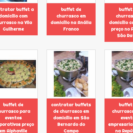
tratar buffet a
buffet de
buffet
domicílio com
churrasco em
churras
urrasco na Vila
domicílio na Anália
domicílio 
Guilherme
Franco
preço no 
São Ra
buffet de
contratar buffets
buffet
hurrasco para
de churrasco em
churrasc
eventos
domicílio em São
event
porativos preço
Bernardo do
empresaria
em Alphaville
Campo
na Repú