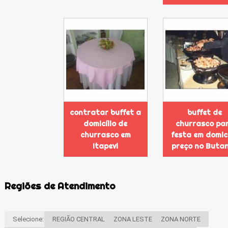
contratar buffet a
buffet de
domicílio de
churrasco pa
churrasco em
festa em domicí
Itapevi
preço no Buta
Regiões de Atendimento
Selecione:
REGIÃO CENTRAL
ZONA LESTE
ZONA NORTE