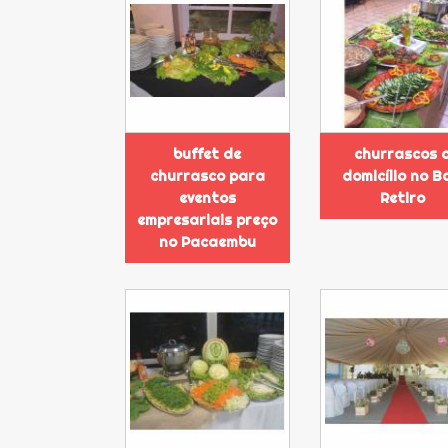
buffet de
churrascos 
churrasco para
domicílio no B
eventos
Retiro
empresariais preço
no Pacaembu