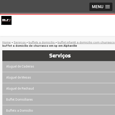
MENU
Home
»
Serviços
»
buffets a domicílio
»
buffet infantil a domicílio com churrasc
buffet a domicílio de churrasco em sp em Alphaville
Serviços
Aluguel de Cadeiras
Aluguel de Mesas
Aluguel de Rechaud
Buffet Domicíliares
Buffets a Domicílio