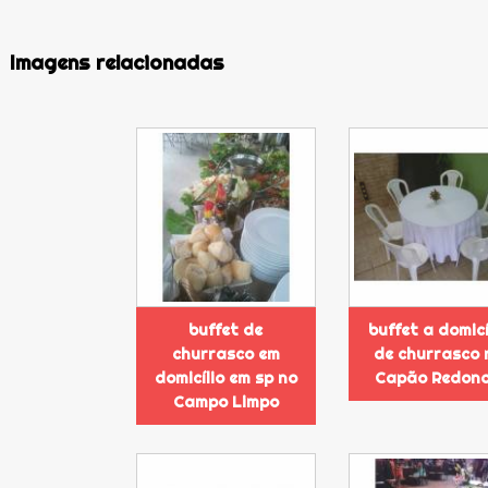
Imagens relacionadas
buffet de
buffet a domicí
churrasco em
de churrasco 
domicílio em sp no
Capão Redon
Campo Limpo