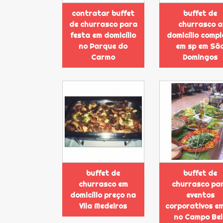
contratar buffet
buffet de
de churrasco para
churrasco a
festa em domicílio
domicílio compl
no Parque do
em sp em Sã
Carmo
Domingos
buffet de
buffet de
churrasco em
churrasco pa
domicílio preço na
eventos
Vila Medeiros
corporativos e
no Campo Bel