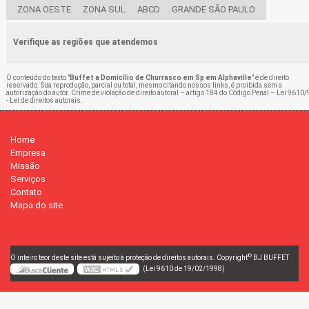
ZONA OESTE
ZONA SUL
ABCD
GRANDE SÃO PAULO
Verifique as regiões que atendemos
O conteúdo do texto "
Buffet a Domicílio de Churrasco em Sp em Alphaville
" é de direito
reservado. Sua reprodução, parcial ou total, mesmo citando nossos links, é proibida sem a
autorização do autor. Crime de violação de direito autoral – artigo 184 do Código Penal –
Lei 9610/
- Lei de direitos autorais
.
Home
Empresa
Missão
Serviços
Contato
Mapa do site
©
O inteiro teor deste site está sujeito à proteção de direitos autorais. Copyright
BJ BUFFET
(Lei 9610 de 19/02/1998)