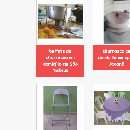
buffets de
churrasco e
churrasco em
domicílio em sp
domicílio em São
Jaçanã
Mateus