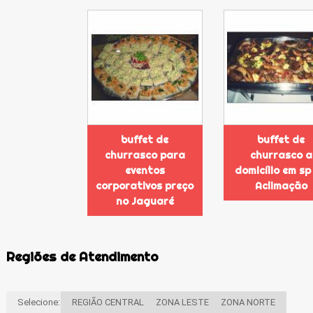
buffet de
buffet de
churrasco para
churrasco a
eventos
domicílio em sp
corporativos preço
Aclimação
no Jaguaré
Regiões de Atendimento
Selecione:
REGIÃO CENTRAL
ZONA LESTE
ZONA NORTE