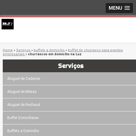
MENU
Home
»
Serviços
»
buffets a domicílio
»
buffet de churrasco para eventos
empresariais
»
churrascos em domicílio na Luz
Serviços
Aluguel de Cadeiras
Aluguel de Mesas
Aluguel de Rechaud
Buffet Domicíliares
Buffets a Domicílio