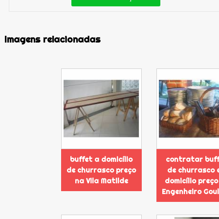
Imagens relacionadas
buffet a domicílio
contratar buf
de churrasco preço
de churrasco 
na Vila Matilde
domicílio preço
Engenheiro Gou