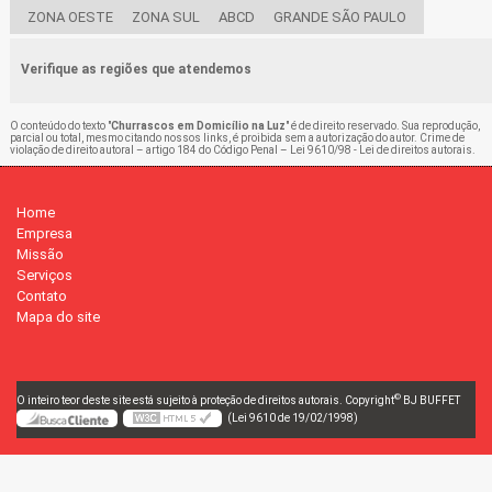
ZONA OESTE
ZONA SUL
ABCD
GRANDE SÃO PAULO
Verifique as regiões que atendemos
O conteúdo do texto "
Churrascos em Domicílio na Luz
" é de direito reservado. Sua reprodução,
parcial ou total, mesmo citando nossos links, é proibida sem a autorização do autor. Crime de
violação de direito autoral – artigo 184 do Código Penal –
Lei 9610/98 - Lei de direitos autorais
.
Home
Empresa
Missão
Serviços
Contato
Mapa do site
©
O inteiro teor deste site está sujeito à proteção de direitos autorais. Copyright
BJ BUFFET
(Lei 9610 de 19/02/1998)