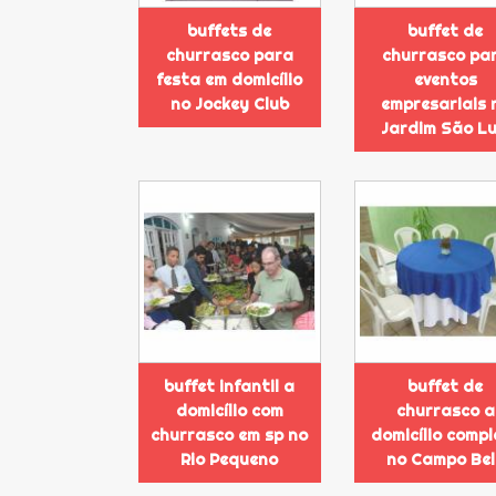
buffets de
buffet de
churrasco para
churrasco pa
festa em domicílio
eventos
no Jockey Club
empresariais 
Jardim São Lu
buffet infantil a
buffet de
domicílio com
churrasco a
churrasco em sp no
domicílio compl
Rio Pequeno
no Campo Bel