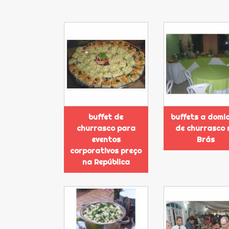
buffet de
buffets a domic
churrasco para
de churrasco 
eventos
Brás
corporativos preço
na República