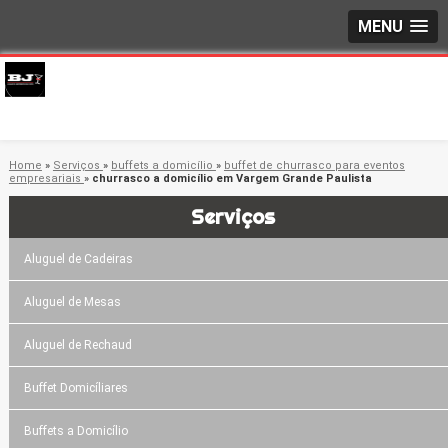
MENU
Home
»
Serviços
»
buffets a domicílio
»
buffet de churrasco para eventos
empresariais
»
churrasco a domicílio em Vargem Grande Paulista
Serviços
Aluguel de Cadeiras
Aluguel de Mesas
Aluguel de Rechaud
Buffet Domicíliares
Buffets a Domicílio