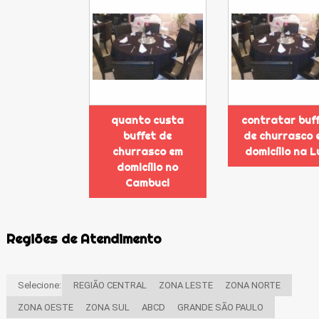
quanto custa
contratar buf
buffet de
de churrasco 
churrasco em
domicílio na L
domicílio no
Cambuci
Regiões de Atendimento
Selecione:
REGIÃO CENTRAL
ZONA LESTE
ZONA NORTE
ZONA OESTE
ZONA SUL
ABCD
GRANDE SÃO PAULO