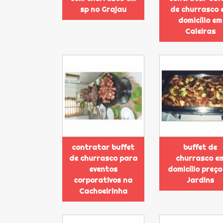
sp no Grajau
de churrasco 
domicílio em
Caieiras
contratar buffet
buffet de
de churrasco para
churrasco e
eventos
domicílio preço
corporativos na
Jardins
Cachoeirinha