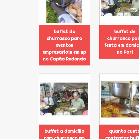
buffet de
buffet de
churrasco para
churrasco pa
eventos
festa em domicí
empresariais em sp
no Pari
no Capão Redondo
buffet a domicílio
quanto cust
com churrasco em
contratar buf