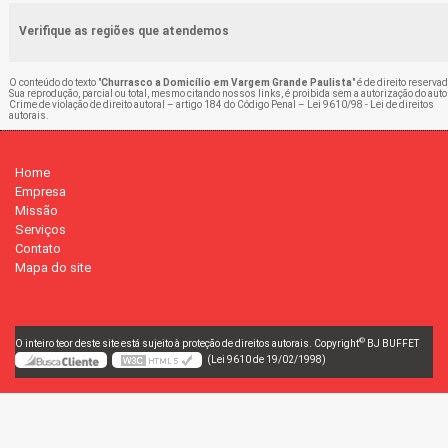
Verifique as regiões que atendemos
O conteúdo do texto "
Churrasco a Domicílio em Vargem Grande Paulista
" é de direito reservad
Sua reprodução, parcial ou total, mesmo citando nossos links, é proibida sem a autorização do auto
Crime de violação de direito autoral – artigo 184 do Código Penal –
Lei 9610/98 - Lei de direitos
autorais
.
Home
Empresa
Missão
Serviços
Contato
Mapa do site
©
O inteiro teor deste site está sujeito à proteção de direitos autorais. Copyright
BJ BUFFET
(Lei 9610 de 19/02/1998)