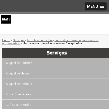
MENU
Home
»
Serviços
»
buffets a domicílio
»
buffet de churrasco para eventos
empresariais
»
churrasco a domicílio preço na Carapicuíba
Serviços
Aluguel de Cadeiras
Aluguel de Mesas
Aluguel de Rechaud
Buffet Domicíliares
Buffets a Domicílio