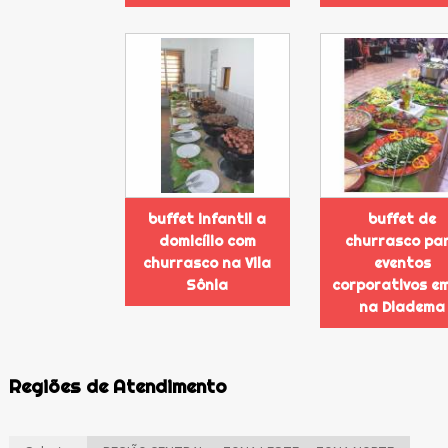
buffet infantil a
buffet de
domicílio com
churrasco pa
churrasco na Vila
eventos
Sônia
corporativos e
na Diadema
Regiões de Atendimento