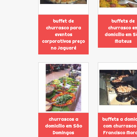
buffet de
buffets de
churrasco para
churrasco e
eventos
domicílio em S
corporativos preço
Mateus
no Jaguaré
churrascos a
buffets a domic
domicílio em São
com churrasco
Domingos
Francisco Mor