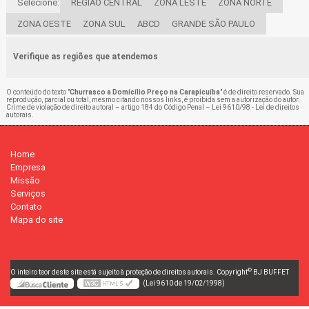
Selecione:
REGIÃO CENTRAL
ZONA LESTE
ZONA NORTE
ZONA OESTE
ZONA SUL
ABCD
GRANDE SÃO PAULO
Verifique as regiões que atendemos
O conteúdo do texto "
Churrasco a Domicílio Preço na Carapicuíba
" é de direito reservado. Sua
reprodução, parcial ou total, mesmo citando nossos links, é proibida sem a autorização do autor.
Crime de violação de direito autoral – artigo 184 do Código Penal –
Lei 9610/98 - Lei de direitos
autorais
.
Home
Empresa
Missão
Serviços
Contato
Mapa do site
©
O inteiro teor deste site está sujeito à proteção de direitos autorais. Copyright
BJ BUFFET
(Lei 9610 de 19/02/1998)