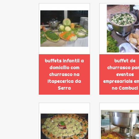
buffets infantil a
buffet de
domicílio com
churrasco pa
churrasco na
eventos
Itapecerica da
empresariais e
Serra
no Cambuci