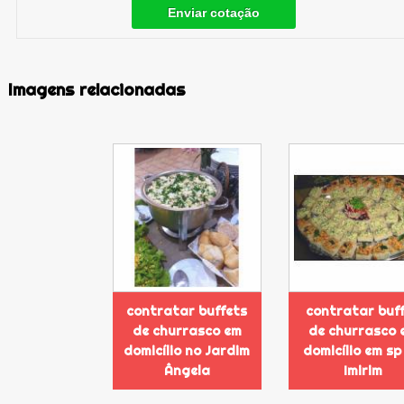
Enviar cotação
Imagens relacionadas
contratar buffets
contratar buf
de churrasco em
de churrasco 
domicílio no Jardim
domicílio em sp
Ângela
Imirim