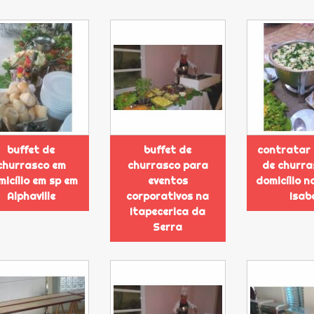
buffet de
buffet de
contratar 
churrasco em
churrasco para
de churra
icílio em sp em
eventos
domicílio 
Alphaville
corporativos na
Isab
Itapecerica da
Serra