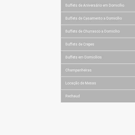
Buffets de Aniversário em Domicílio
Buffets de Casamento a Domicílio
Buffets de Churrasco a Domicílio
Buffets de Crepes
Buffets em Domicílios
Champanheiras
Locação de Mesas
Rechaud