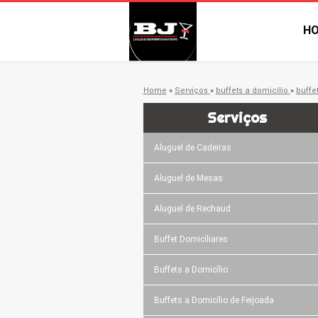
H
Home
»
Serviços
»
buffets a domicílio
»
buffe
Serviços
Aluguel de Cadeiras
Aluguel de Mesas
Aluguel de Rechaud
Buffet Domicíliares
Buffets a Domicílio
Buffets a Domicílio de Feijoada