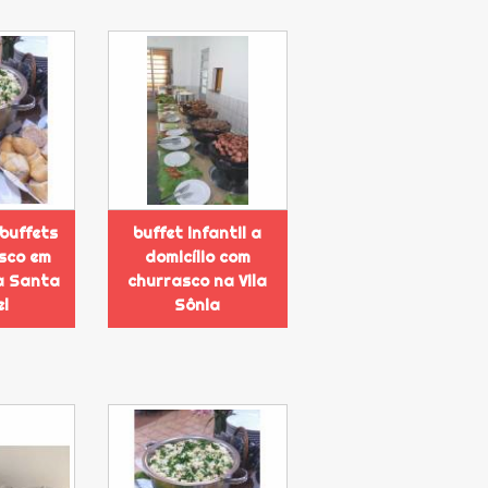
buffets
buffet infantil a
sco em
domicílio com
na Santa
churrasco na Vila
el
Sônia