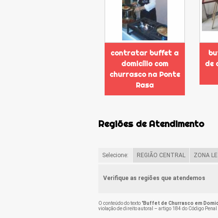
contratar buffet a
bu
domicílio com
de 
churrasco na Ponte
Rasa
Regiões de Atendimento
Selecione:
REGIÃO CENTRAL
ZONA LE
Verifique as regiões que atendemos
O conteúdo do texto "
Buffet de Churrasco em Domicí
violação de direito autoral – artigo 184 do Código Penal