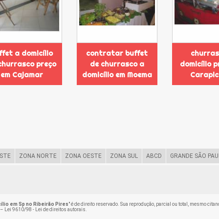
ffet a domicílio
contratar buffet
churras
churrasco preço
de churrasco a
domicílio 
em Cajamar
domicílio em Moema
Carapic
STE
ZONA NORTE
ZONA OESTE
ZONA SUL
ABCD
GRANDE SÃO PAU
lio em Sp no Ribeirão Pires
" é de direito reservado. Sua reprodução, parcial ou total, mesmo cita
 –
Lei 9610/98 - Lei de direitos autorais
.