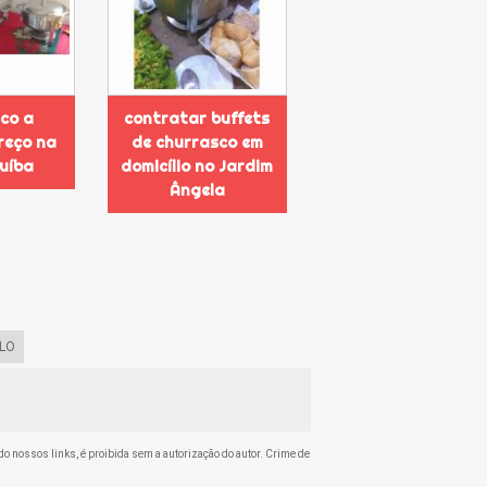
co a
contratar buffets
preço na
de churrasco em
uíba
domicílio no Jardim
Ângela
LO
ndo nossos links, é proibida sem a autorização do autor. Crime de