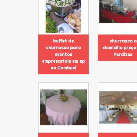
buffet de
churrasco a
churrasco para
domicílio preço
eventos
Perdizes
empresariais em sp
no Cambuci