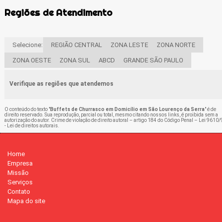
Regiões de Atendimento
Selecione:
REGIÃO CENTRAL
ZONA LESTE
ZONA NORTE
ZONA OESTE
ZONA SUL
ABCD
GRANDE SÃO PAULO
Verifique as regiões que atendemos
O conteúdo do texto "
Buffets de Churrasco em Domicílio em São Lourenço da Serra
" é de
direito reservado. Sua reprodução, parcial ou total, mesmo citando nossos links, é proibida sem a
autorização do autor. Crime de violação de direito autoral – artigo 184 do Código Penal –
Lei 9610/
- Lei de direitos autorais
.
Home
Empresa
Missão
Serviços
Contato
Mapa do site