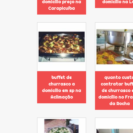
domicílio preço na
domicílio na L
Carapicuíba
buffet de
quanto cust
churrasco a
contratar buf
domicílio em sp na
de churrasco 
Aclimação
domicílio no Fr
da Rocha