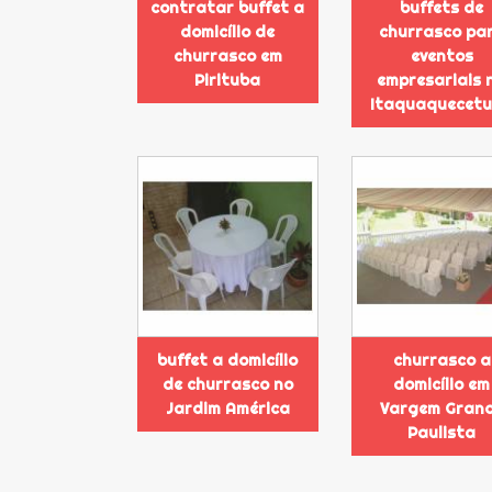
contratar buffet a
buffets de
domicílio de
churrasco pa
churrasco em
eventos
Pirituba
empresariais 
Itaquaquecet
buffet a domicílio
churrasco a
de churrasco no
domicílio em
Jardim América
Vargem Gran
Paulista