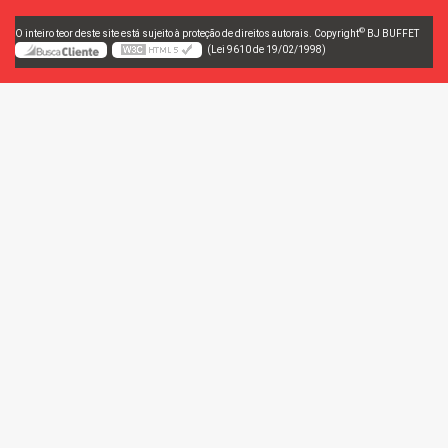
©
O inteiro teor deste site está sujeito à proteção de direitos autorais. Copyright
BJ BUFFET
(Lei 9610 de 19/02/1998)