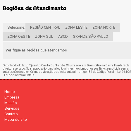
Regiões de Atendimento
Selecione:
REGIÃO CENTRAL
ZONA LESTE
ZONA NORTE
ZONA OESTE
ZONA SUL
ABCD
GRANDE SÃO PAULO
Verifique as regiões que atendemos
O conteúdo do texto "
Quanto Custa Buffet de Churrasco em Domicílio na Barra Funda
" é de
direito reservado. Sua reprodução, parcial ou total, mesmo citando nossos links, é proibida sem a
autorização do autor. Crime de violação de direito autoral – artigo 184 do Código Penal –
Lei 9610/
- Lei de direitos autorais
.
Home
Empresa
Missão
Serviços
Contato
Mapa do site