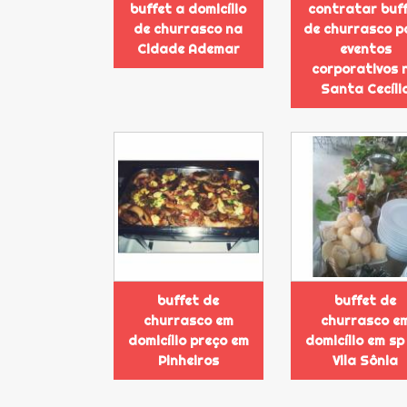
buffet a domicílio
contratar buf
de churrasco na
de churrasco p
Cidade Ademar
eventos
corporativos 
Santa Cecíli
buffet de
buffet de
churrasco em
churrasco e
domicílio preço em
domicílio em sp
Pinheiros
Vila Sônia