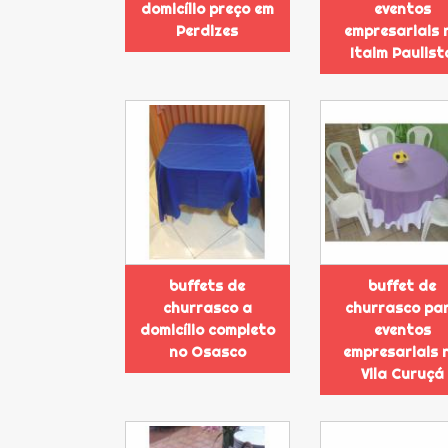
domicílio preço em
eventos
Perdizes
empresariais 
Itaim Paulist
buffets de
buffet de
churrasco a
churrasco pa
domicílio completo
eventos
no Osasco
empresariais 
Vila Curuçá