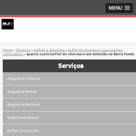
MENU
Home
»
Serviços
»
buffets a domicílio
»
buffet de churrasco para eventos
corporativos
»
quanto custa buffet de churrasco em domicílio na Barra Funda
Serviços
Aluguel de Cadeiras
Aluguel de Mesas
Aluguel de Rechaud
Buffet Domicíliares
Buffets a Domicílio