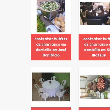
contratar buffets
contratar buf
de churrasco em
de churrasco 
domicílio em José
domicílio em S
Bonifácio
Mateus