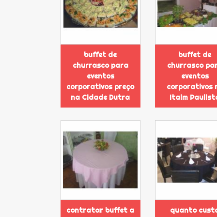
buffet de
buffet de
churrasco para
churrasco pa
eventos
eventos
corporativos preço
corporativos 
na Cidade Dutra
Itaim Paulist
contratar buffet a
quanto cust