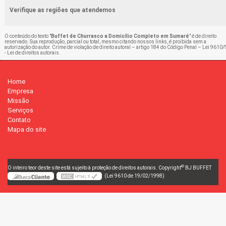
Verifique as regiões que atendemos
O conteúdo do texto "
Buffet de Churrasco a Domicílio Completo em Sumaré
" é de direito
reservado. Sua reprodução, parcial ou total, mesmo citando nossos links, é proibida sem a
autorização do autor. Crime de violação de direito autoral – artigo 184 do Código Penal –
Lei 9610/
- Lei de direitos autorais
.
Home
Empresa
Missão
Serviços
Contato
Mapa do site
©
O inteiro teor deste site está sujeito à proteção de direitos autorais. Copyright
BJ BUFFET
(Lei 9610 de 19/02/1998)