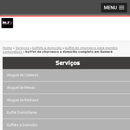
MENU
Home
»
Serviços
»
buffets a domicílio
»
buffet de churrasco para eventos
corporativos
»
buffet de churrasco a domicílio completo em Sumaré
Serviços
Aluguel de Cadeiras
Aluguel de Mesas
Aluguel de Rechaud
Buffet Domicíliares
Buffets a Domicílio