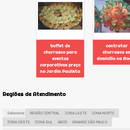
buffet de
contratar
churrasco para
churrasco e
eventos
domicílio na M
corporativos preço
no Jardim Paulista
Regiões de Atendimento
Selecione:
REGIÃO CENTRAL
ZONA LESTE
ZONA NORTE
ZONA OESTE
ZONA SUL
ABCD
GRANDE SÃO PAULO