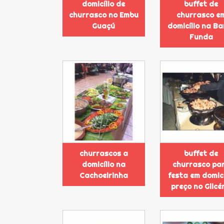
domicílio de
buffet de
churrasco no Embu
churrasco e
Guaçú
domicílio na Ba
Funda
churrascos a
buffet de
domicílio na
churrasco pa
Cachoeirinha
festa em domicí
preço no Glicé