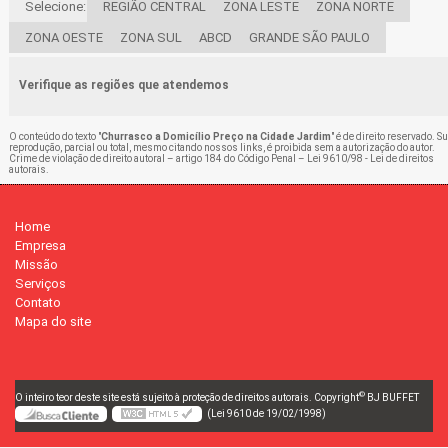
Selecione:
REGIÃO CENTRAL
ZONA LESTE
ZONA NORTE
ZONA OESTE
ZONA SUL
ABCD
GRANDE SÃO PAULO
Verifique as regiões que atendemos
O conteúdo do texto "
Churrasco a Domicílio Preço na Cidade Jardim
" é de direito reservado. S
reprodução, parcial ou total, mesmo citando nossos links, é proibida sem a autorização do autor.
Crime de violação de direito autoral – artigo 184 do Código Penal –
Lei 9610/98 - Lei de direitos
autorais
.
Home
Empresa
Missão
Serviços
Contato
Mapa do site
©
O inteiro teor deste site está sujeito à proteção de direitos autorais. Copyright
BJ BUFFET
(Lei 9610 de 19/02/1998)