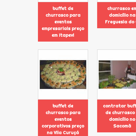
buffet de
churrasco e
churrasco para
domicílio na
eventos
Freguesia do
empresariais preço
em Itapevi
buffet de
contratar buf
churrasco para
de churrasco
eventos
domicílio no
corporativos preço
Sacomã
na Vila Curuçá