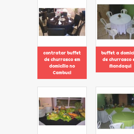
contratar buffet
buffet a domicí
de churrasco em
de churrasco 
domicílio no
Mandaqui
Cambuci