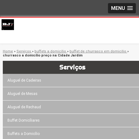
MENU
Home
»
Serviços
»
buffets a domicílio
»
buffet de churrasco em domicílio
»
churrasco a domicílio preço na Cidade Jardim
Serviços
Aluguel de Cadeiras
Aluguel de Mesas
Aluguel de Rechaud
Buffet Domicíliares
Buffets a Domicílio