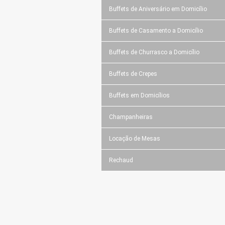
Buffets de Aniversário em Domicílio
Buffets de Casamento a Domicílio
Buffets de Churrasco a Domicílio
Buffets de Crepes
Buffets em Domicílios
Champanheiras
Locação de Mesas
Rechaud