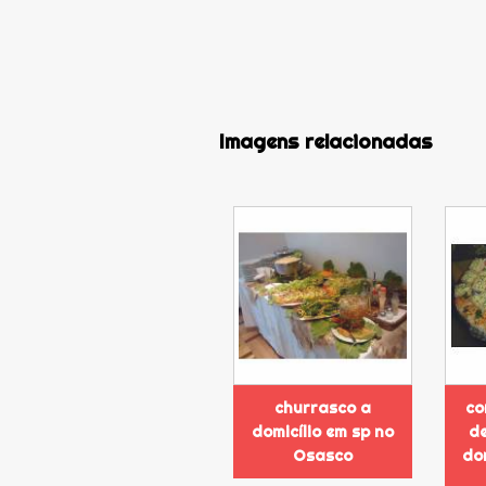
Imagens relacionadas
churrasco a
co
domicílio em sp no
de
Osasco
dom