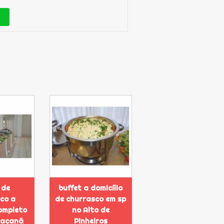
 de
buffet a domicílio
co a
de churrasco em sp
completo
no Alto de
Jaçanã
Pinheiros