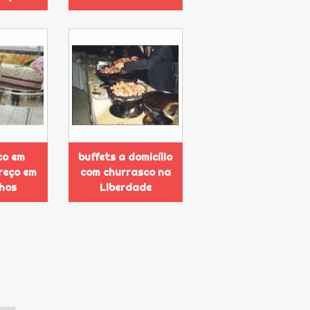
co em
buffets a domicílio
preço em
com churrasco na
hos
Liberdade