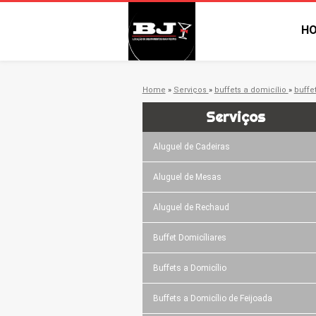
H
Home
»
Serviços
»
buffets a domicílio
»
buffe
Serviços
Aluguel de Cadeiras
Aluguel de Mesas
Aluguel de Rechaud
Buffet Domicíliares
Buffets a Domicílio
Buffets a Domicílio de Feijoada