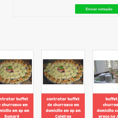
Enviar cotação
ntratar buffet
contratar buffet
buffet
 churrasco em
de churrasco em
churras
icílio em sp em
domicílio em sp em
domicílio 
Sumaré
Caieiras
preço no 