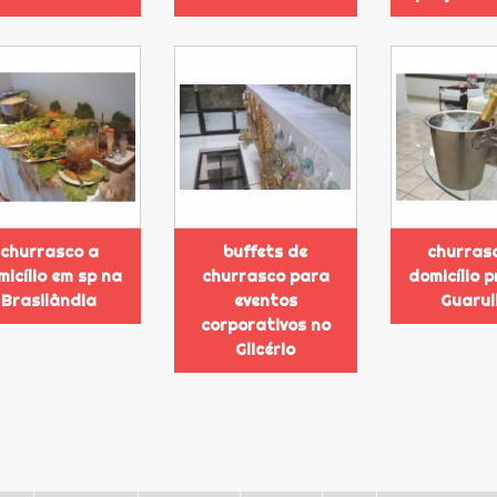
churrasco a
buffets de
churras
micílio em sp na
churrasco para
domicílio 
Brasilândia
eventos
Guarul
corporativos no
Glicério