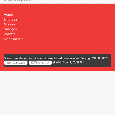
Home
Empresa
Missão
Serviços
Contato
Mapa do site
©
O inteiro teor deste site está sujeito à proteção de direitos autorais. Copyright
BJ BUFFET
(Lei 9610 de 19/02/1998)