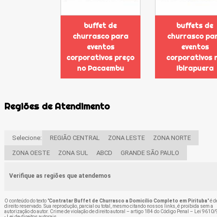
buffet de
buffets de
churrasco para
churrasco pa
eventos
eventos
corporativos preço
corporativos 
no Pacaembu
Ibirapuera
Regiões de Atendimento
Selecione:
REGIÃO CENTRAL
ZONA LESTE
ZONA NORTE
ZONA OESTE
ZONA SUL
ABCD
GRANDE SÃO PAULO
Verifique as regiões que atendemos
O conteúdo do texto "
Contratar Buffet de Churrasco a Domicílio Completo em Pirituba
" é d
direito reservado. Sua reprodução, parcial ou total, mesmo citando nossos links, é proibida sem a
autorização do autor. Crime de violação de direito autoral – artigo 184 do Código Penal –
Lei 9610/
- Lei de direitos autorais
.