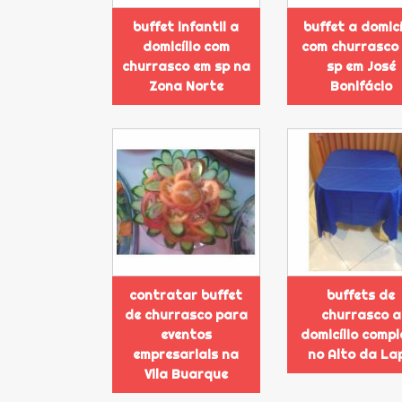
buffet infantil a
buffet a domicí
domicílio com
com churrasco
churrasco em sp na
sp em José
Zona Norte
Bonifácio
contratar buffet
buffets de
de churrasco para
churrasco a
eventos
domicílio compl
empresariais na
no Alto da La
Vila Buarque