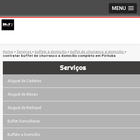
MENU
Home
»
Serviços
»
buffets a domicílio
»
buffet de churrasco a domicílio
»
contratar buffet de churrasco a domicílio completo em Pirituba
Serviços
Aluguel de Cadeiras
Aluguel de Mesas
Aluguel de Rechaud
Buffet Domicíliares
Buffets a Domicílio