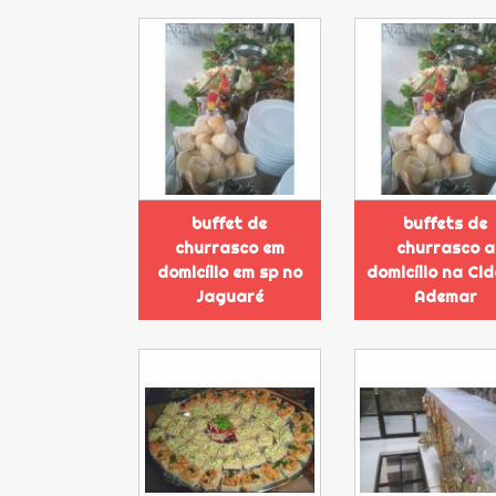
buffet de
buffets de
churrasco em
churrasco a
domicílio em sp no
domicílio na Ci
Jaguaré
Ademar