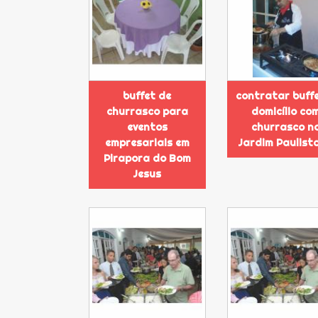
buffet de
contratar buff
churrasco para
domicílio co
eventos
churrasco n
empresariais em
Jardim Paulist
Pirapora do Bom
Jesus