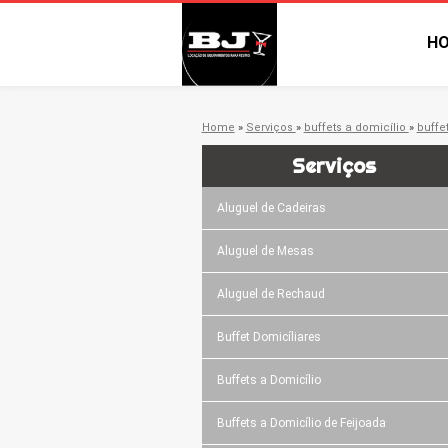
H
Home
»
Serviços
»
buffets a domicílio
»
buffe
Serviços
Aluguel de Cadeiras
Aluguel de Mesas
Aluguel de Rechaud
Buffet Domicíliares
Buffets a Domicílio
Buffets a Domicílio de Feijoada