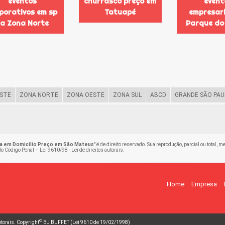
eventos
churrasco preço em
event
porativos em sp
Tatuapé
empresari
a Zona Norte
Parque do
STE
ZONA NORTE
ZONA OESTE
ZONA SUL
ABCD
GRANDE SÃO PAU
ta em Domicílio Preço em São Mateus
" é de direito reservado. Sua reprodução, parcial ou total,
 do Código Penal –
Lei 9610/98 - Lei de direitos autorais
.
Home
Empresa
©
autorais. Copyright
BJ BUFFET (Lei 9610 de 19/02/1998)