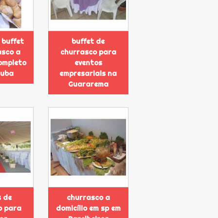
 buffet
buffet de
asco a
churrasco para
completo
eventos
tuba
empresariais na
Guararema
s de
churrasco a
o para
domicílio em sp em