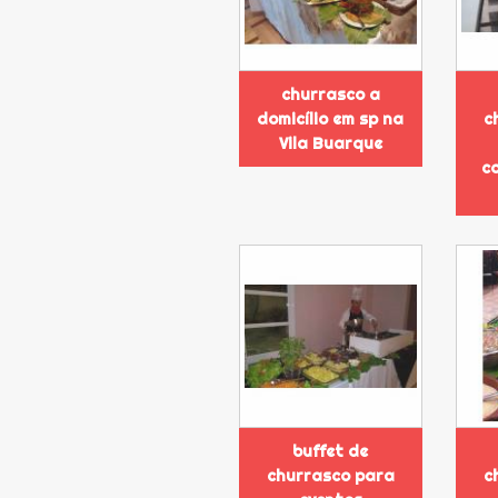
churrasco a
domicílio em sp na
c
Vila Buarque
c
buffet de
churrasco para
c