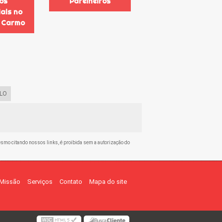
os
Parelheiros
ais no
 Carmo
LO
 mesmo citando nossos links, é proibida sem a autorização do
Missão
Serviços
Contato
Mapa do site