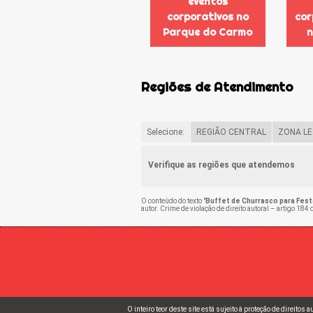
eventos
corporativos no
cor
Parque do Carmo
n
Regiões de Atendimento
Selecione:
REGIÃO CENTRAL
ZONA LE
Verifique as regiões que atendemos
O conteúdo do texto "
Buffet de Churrasco para Fes
autor. Crime de violação de direito autoral – artigo 184
O inteiro teor deste site está sujeito à proteção de direitos 