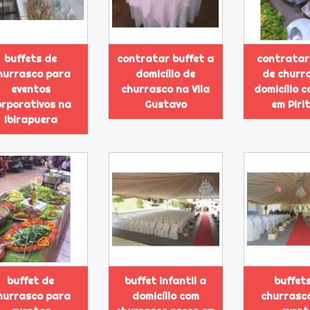
buffets de
contratar buffet a
contratar
hurrasco para
domicílio de
de churr
eventos
churrasco na Vila
domicílio 
orporativos na
Gustavo
em Piri
Ibirapuera
buffet de
buffet infantil a
buffet
hurrasco para
domicílio com
churrasc