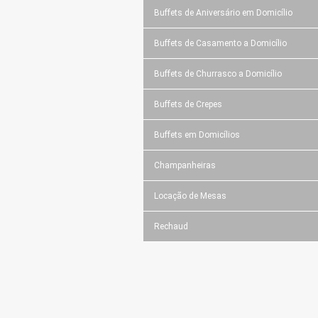
Buffets de Aniversário em Domicílio
Buffets de Casamento a Domicílio
Buffets de Churrasco a Domicílio
Buffets de Crepes
Buffets em Domicílios
Champanheiras
Locação de Mesas
Rechaud