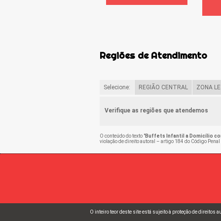
Regiões de Atendimento
Selecione:
REGIÃO CENTRAL
ZONA LE
Verifique as regiões que atendemos
O conteúdo do texto "
Buffets Infantil a Domicílio c
violação de direito autoral – artigo 184 do Código Penal
O inteiro teor deste site está sujeito à proteção de direitos 