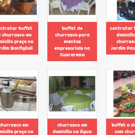
ntratar buffet
buffet de
contratar 
 churrasco em
churrasco para
domicíli
micílio preço no
eventos
churras
rdim Bonfiglioli
empresariais na
Jardim Pau
Guararema
churrasco em
churrasco em
buffet a d
micílio preço no
domicílio na Água
com chur