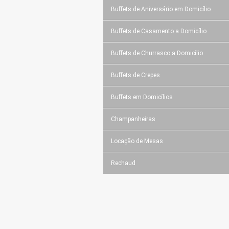
Buffets de Aniversário em Domicílio
Buffets de Casamento a Domicílio
Buffets de Churrasco a Domicílio
Buffets de Crepes
Buffets em Domicílios
Champanheiras
Locação de Mesas
Rechaud