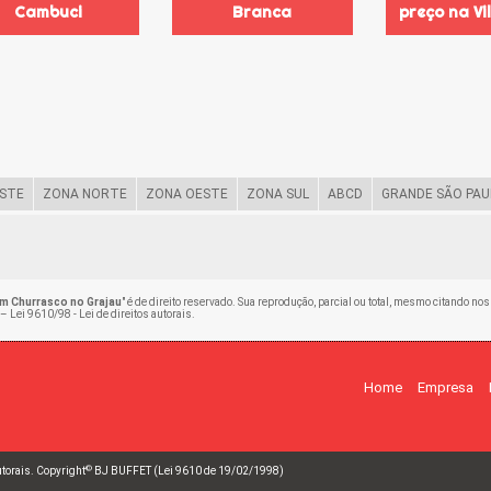
Cambuci
Branca
preço na Vi
STE
ZONA NORTE
ZONA OESTE
ZONA SUL
ABCD
GRANDE SÃO PAU
om Churrasco no Grajau
" é de direito reservado. Sua reprodução, parcial ou total, mesmo citando no
 –
Lei 9610/98 - Lei de direitos autorais
.
Home
Empresa
©
autorais. Copyright
BJ BUFFET (Lei 9610 de 19/02/1998)