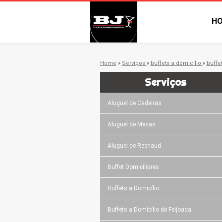
H
Home
»
Serviços
»
buffets a domicílio
»
buffe
Serviços
Aluguel de Cadeiras
Aluguel de Mesas
Aluguel de Rechaud
Buffet Domicíliares
Buffets a Domicílio
Buffets a Domicílio de Feijoada