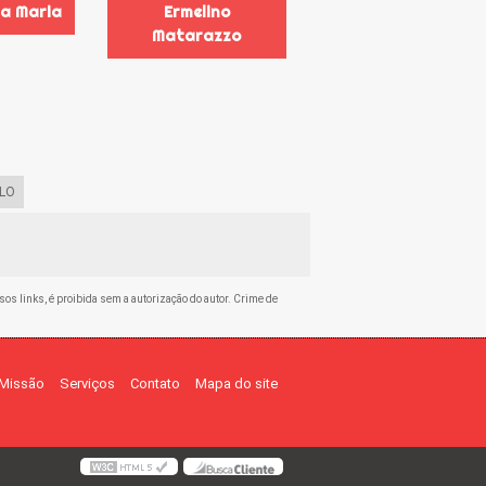
la Maria
Ermelino
Matarazzo
LO
ssos links, é proibida sem a autorização do autor. Crime de
Missão
Serviços
Contato
Mapa do site