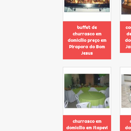
buffet de
co
churrasco em
de
domicílio preço em
do
Pirapora do Bom
Ja
Jesus
churrasco em
domicílio em Itapevi
do