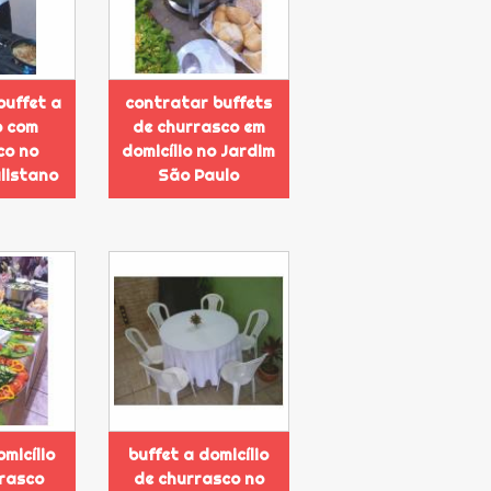
buffet a
contratar buffets
o com
de churrasco em
co no
domicílio no Jardim
listano
São Paulo
omicílio
buffet a domicílio
rasco
de churrasco no