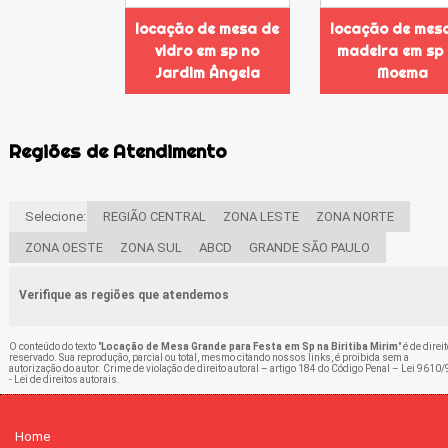
locação de mesa de
locação de mes
vidro em sp no
madeira em sp
Jardim Ângela
Moema
Regiões de Atendimento
Selecione:
REGIÃO CENTRAL
ZONA LESTE
ZONA NORTE
ZONA OESTE
ZONA SUL
ABCD
GRANDE SÃO PAULO
Verifique as regiões que atendemos
O conteúdo do texto "
Locação de Mesa Grande para Festa em Sp na Biritiba Mirim
" é de direi
reservado. Sua reprodução, parcial ou total, mesmo citando nossos links, é proibida sem a
autorização do autor. Crime de violação de direito autoral – artigo 184 do Código Penal –
Lei 9610/
- Lei de direitos autorais
.
Home