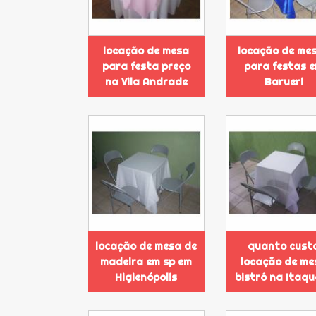
locação de mesa
locação de me
para festa preço
para festas 
na Vila Andrade
Barueri
locação de mesa de
quanto cust
madeira em sp em
locação de me
Higienópolis
bistrô na Itaq