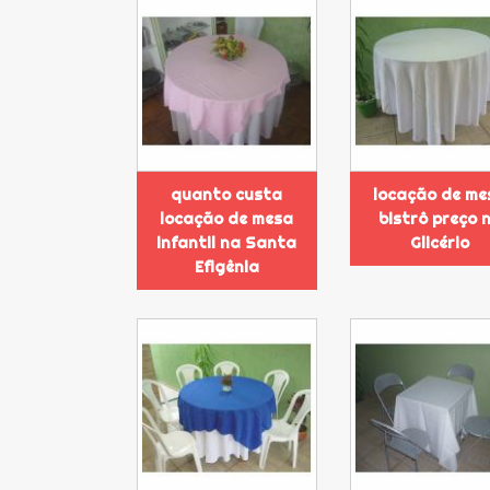
quanto custa
locação de me
locação de mesa
bistrô preço 
infantil na Santa
Glicério
Efigênia