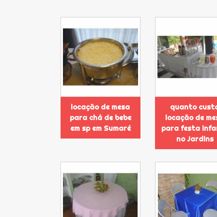
locação de mesa
quanto cust
para chá de bebe
locação de me
em sp em Sumaré
para festa infa
no Jardins