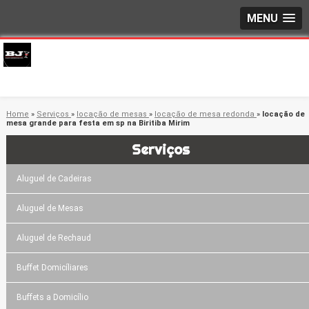
MENU
Home
»
Serviços
»
locação de mesas
»
locação de mesa redonda
»
locação de
mesa grande para festa em sp na Biritiba Mirim
Serviços
Aluguel de Cadeiras
Aluguel de Mesas
Aluguel de Rechaud
Buffet Domicíliares
Buffets a Domicílio