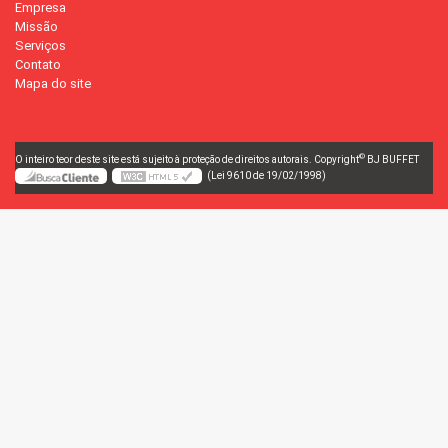
Empresa
Missão
Serviços
Contato
Mapa do site
©
O inteiro teor deste site está sujeito à proteção de direitos autorais. Copyright
BJ BUFFET
(Lei 9610 de 19/02/1998)