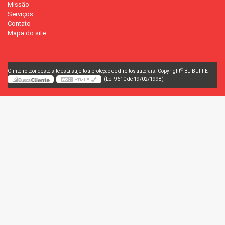
Missão
Serviços
Contato
Mapa do site
©
O inteiro teor deste site está sujeito à proteção de direitos autorais. Copyright
BJ BUFFET
(Lei 9610 de 19/02/1998)