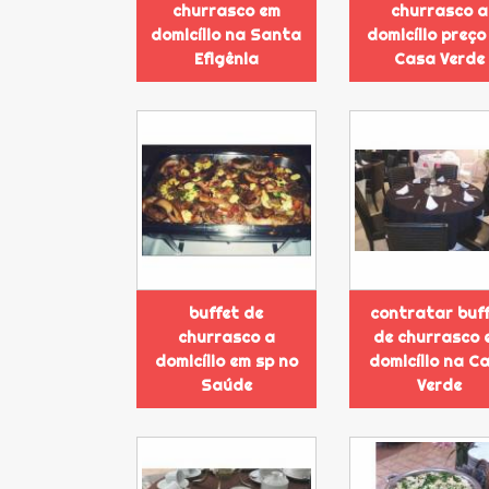
churrasco em
churrasco a
domicílio na Santa
domicílio preço
Efigênia
Casa Verde
buffet de
contratar buf
churrasco a
de churrasco 
domicílio em sp no
domicílio na C
Saúde
Verde