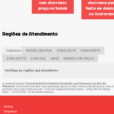
com churrasco
churrasco pa
preço no Saúde
festa em domicí
na Guararem
Regiões de Atendimento
Selecione:
REGIÃO CENTRAL
ZONA LESTE
ZONA NORTE
ZONA OESTE
ZONA SUL
ABCD
GRANDE SÃO PAULO
Verifique as regiões que atendemos
O conteúdo do texto "
Contratar Buffet Infantil a Domicílio com Churrasco no Alto de
Pinheiros
" é de direito reservado. Sua reprodução, parcial ou total, mesmo citando nossos links, é
proibida sem a autorização do autor. Crime de violação de direito autoral – artigo 184 do Código
Penal –
Lei 9610/98 - Lei de direitos autorais
.
Home
Empresa