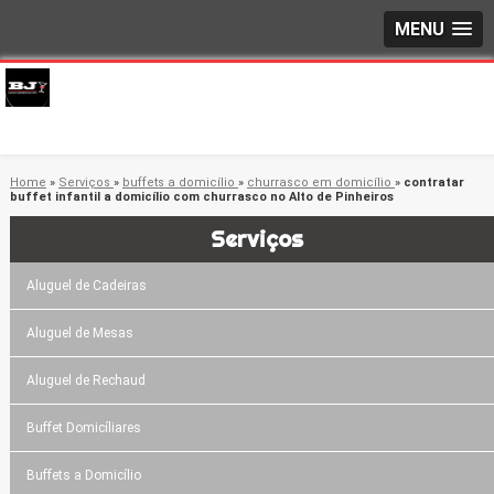
MENU
Home
»
Serviços
»
buffets a domicílio
»
churrasco em domicílio
»
contratar
buffet infantil a domicílio com churrasco no Alto de Pinheiros
Serviços
Aluguel de Cadeiras
Aluguel de Mesas
Aluguel de Rechaud
Buffet Domicíliares
Buffets a Domicílio