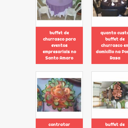
buffet de
quanto cust
churrasco para
buffet de
eventos
churrasco e
empresariais no
domicílio na Po
Santo Amaro
Rasa
contratar
buffet de