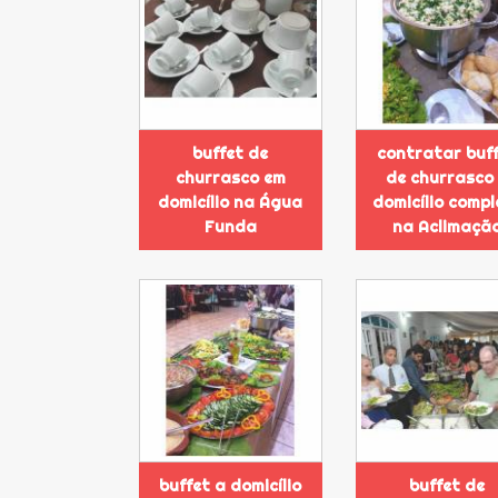
buffet de
contratar buf
churrasco em
de churrasco
domicílio na Água
domicílio compl
Funda
na Aclimaçã
buffet a domicílio
buffet de