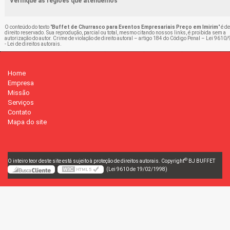
Verifique as regiões que atendemos
O conteúdo do texto "
Buffet de Churrasco para Eventos Empresariais Preço em Imirim
" é de
direito reservado. Sua reprodução, parcial ou total, mesmo citando nossos links, é proibida sem a
autorização do autor. Crime de violação de direito autoral – artigo 184 do Código Penal –
Lei 9610/
- Lei de direitos autorais
.
Home
Empresa
Missão
Serviços
Contato
Mapa do site
©
O inteiro teor deste site está sujeito à proteção de direitos autorais. Copyright
BJ BUFFET
(Lei 9610 de 19/02/1998)