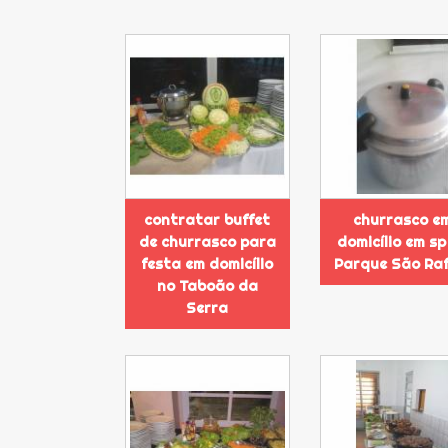
contratar buffet
churrasco e
de churrasco para
domicílio em sp
festa em domicílio
Parque São Raf
no Taboão da
Serra