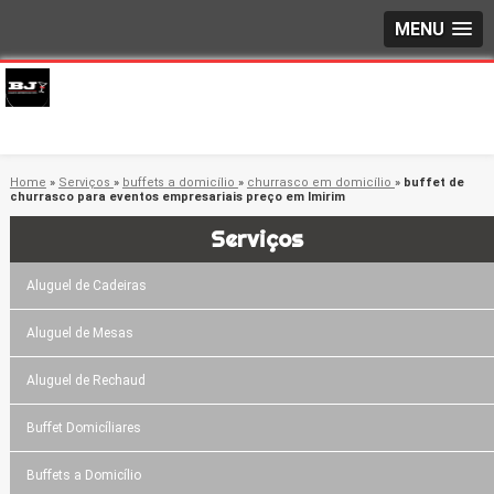
MENU
Home
»
Serviços
»
buffets a domicílio
»
churrasco em domicílio
»
buffet de
churrasco para eventos empresariais preço em Imirim
Serviços
Aluguel de Cadeiras
Aluguel de Mesas
Aluguel de Rechaud
Buffet Domicíliares
Buffets a Domicílio