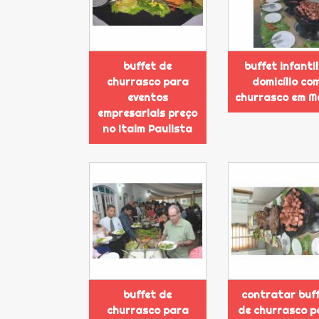
buffet de
buffet infantil
churrasco para
domicílio co
eventos
churrasco em 
empresariais preço
no Itaim Paulista
buffet de
contratar buf
churrasco para
de churrasco p