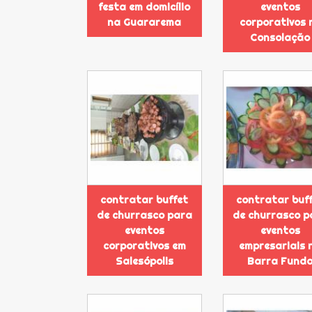
festa em domicílio
eventos
na Guararema
corporativos 
Consolação
contratar buffet
contratar buf
de churrasco para
de churrasco p
eventos
eventos
corporativos em
empresariais 
Salesópolis
Barra Fund