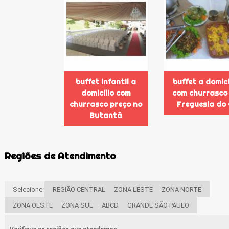
buffet infantil a
buffet a domicí
domicílio com
com churrasco
churrasco preço no
Freguesia do
Butantã
Regiões de Atendimento
Selecione:
REGIÃO CENTRAL
ZONA LESTE
ZONA NORTE
ZONA OESTE
ZONA SUL
ABCD
GRANDE SÃO PAULO