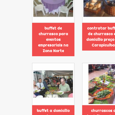
buffet de
contratar buf
churrasco para
de churrasco 
eventos
domicílio preço
empresariais na
Carapicuíba
Zona Norte
buffet a domicílio
churrascos 