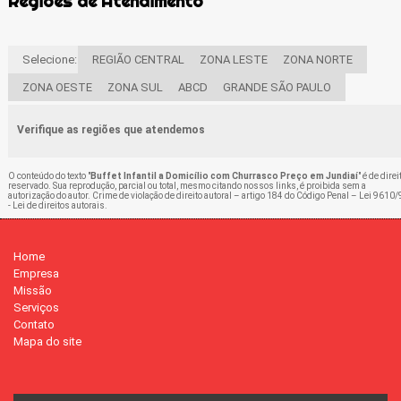
Regiões de Atendimento
Selecione:
REGIÃO CENTRAL
ZONA LESTE
ZONA NORTE
ZONA OESTE
ZONA SUL
ABCD
GRANDE SÃO PAULO
Verifique as regiões que atendemos
O conteúdo do texto "
Buffet Infantil a Domicílio com Churrasco Preço em Jundiaí
" é de direi
reservado. Sua reprodução, parcial ou total, mesmo citando nossos links, é proibida sem a
autorização do autor. Crime de violação de direito autoral – artigo 184 do Código Penal –
Lei 9610/
- Lei de direitos autorais
.
Home
Empresa
Missão
Serviços
Contato
Mapa do site