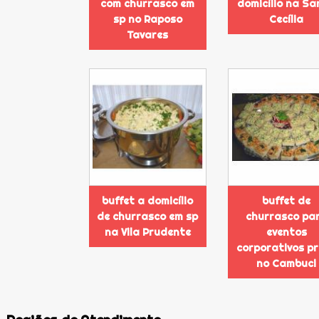
com churrasco em
domicílio na S
sp no Raposo
Cecília
Tavares
buffet a domicílio
buffet de
de churrasco em sp
churrasco pa
na Vila Prudente
eventos
corporativos p
no Cambuci