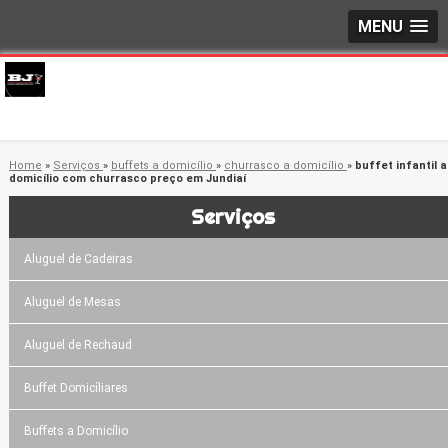
MENU
Home
»
Serviços
»
buffets a domicílio
»
churrasco a domicílio
»
buffet infantil a
domicílio com churrasco preço em Jundiaí
Serviços
Aluguel de Cadeiras
Aluguel de Mesas
Aluguel de Rechaud
Buffet Domicíliares
Buffets a Domicílio