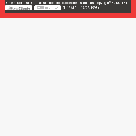
©
O inteiro teor deste site está sujeito à proteção de direitos autorais. Copyright
BJ BUFFET
(Lei 9610 de 19/02/1998)