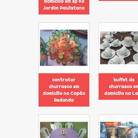
domicílio em sp no
Jardim Paulistano
contratar
buffet de
churrasco em
churrasco e
domicílio no Capão
domicílio na L
Redondo