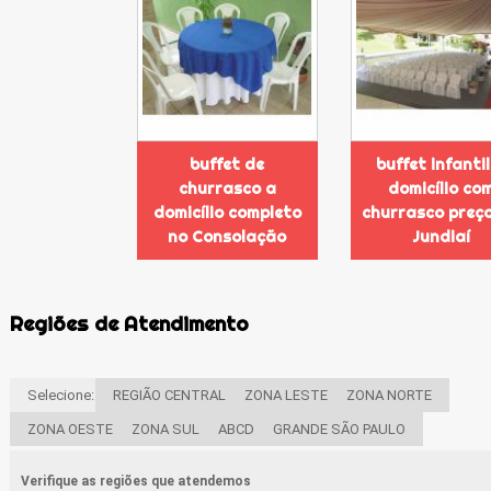
buffet de
buffet infantil
churrasco a
domicílio co
domicílio completo
churrasco preç
no Consolação
Jundiaí
Regiões de Atendimento
Selecione:
REGIÃO CENTRAL
ZONA LESTE
ZONA NORTE
ZONA OESTE
ZONA SUL
ABCD
GRANDE SÃO PAULO
Verifique as regiões que atendemos