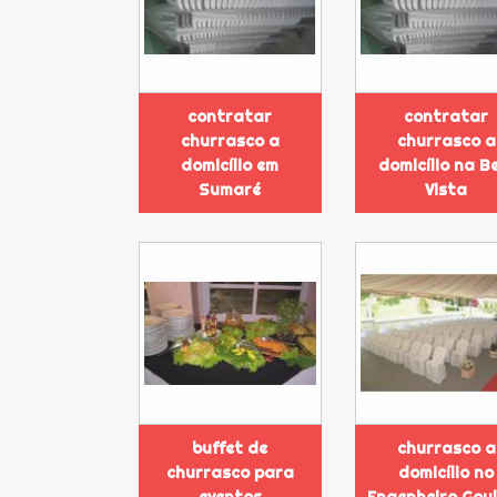
contratar
contratar
churrasco a
churrasco a
domicílio em
domicílio na B
Sumaré
Vista
buffet de
churrasco a
churrasco para
domicílio no