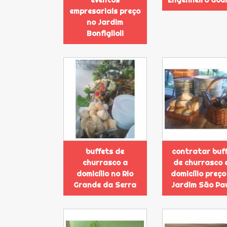
eventos
Engenheiro Gou
empresariais preço
no Jardim
Bonfiglioli
buffets de
contratar buf
churrasco a
de churrasco 
domicílio no Rio
domicílio preço
Grande da Serra
Jardim São Pa