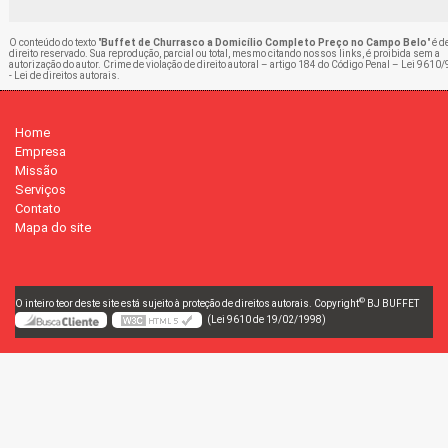
O conteúdo do texto "
Buffet de Churrasco a Domicílio Completo Preço no Campo Belo
" é d
direito reservado. Sua reprodução, parcial ou total, mesmo citando nossos links, é proibida sem a
autorização do autor. Crime de violação de direito autoral – artigo 184 do Código Penal –
Lei 9610/
- Lei de direitos autorais
.
Home
Empresa
Missão
Serviços
Contato
Mapa do site
©
O inteiro teor deste site está sujeito à proteção de direitos autorais. Copyright
BJ BUFFET
(Lei 9610 de 19/02/1998)