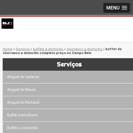
MENU
Home
»
Serviços
»
buffets a domicílio
»
churrasco a domicílio
»
buffet de
churrasco a domicílio completo preço no Campo Belo
Serviços
Aluguel de Cadeiras
Aluguel de Mesas
Aluguel de Rechaud
Buffet Domicíliares
Buffets a Domicílio